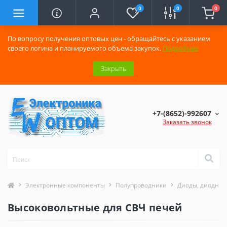
0
0
0
По вопросу получения оптовых цен - обращайтесь с указанием
своего логина и планируемого объема закупок.
Подробнее
Закрыть
+7-(8652)-992607
Заказать звонок
Электронные компоненты
Полупроводники
Диоды, диодные
Высоковольтные для СВЧ печей