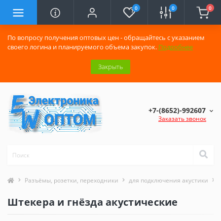
0
0
0
По вопросу получения оптовых цен - обращайтесь с указанием
своего логина и планируемого объема закупок.
Подробнее
Закрыть
+7-(8652)-992607
Заказать звонок
Разъёмы, розетки, переходники
для подключения акустики
Штекера и гнёзда акустические