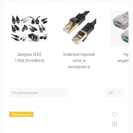
Шнуры IEEE
Компьютерной
Нул
1394 (FireWire)
сети и
модем
интернета
Популярный