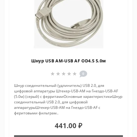
Шнур USB AM-USB AF OD4.5 5.0м
0
Шнур соединительный (удлинитель) USB 2.0, для
цифровой аппаратуры Штекер-USB-AM на Гнездо-USB-AF
(5.0м) (серый) с ферритамиОсновные характеристикиШнур
соединительный USB 2.0, для цифровой
аппаратурыШтекер-USB-AM на Гнездо-USB-AF с
феритовыми фильтрам..
441.00 ₽