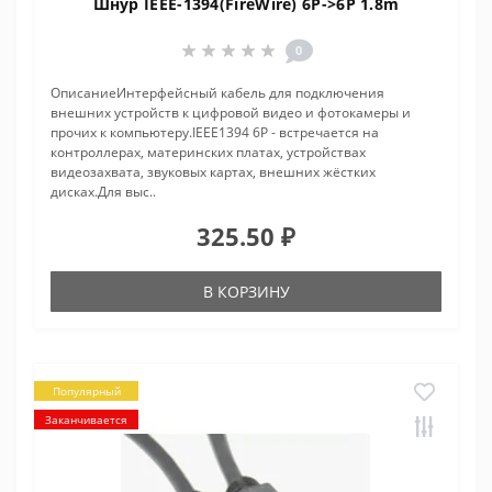
Шнур IEEE-1394(FireWire) 6P->6P 1.8m
0
ОписаниеИнтерфейсный кабель для подключения
внешних устройств к цифровой видео и фотокамеры и
прочих к компьютеру.IEEE1394 6P - встречается на
контроллерах, материнских платах, устройствах
видеозахвата, звуковых картах, внешних жёстких
дисках.Для выс..
325.50 ₽
В КОРЗИНУ
Популярный
Заканчивается