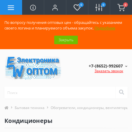
0
0
0
По вопросу получения оптовых цен - обращайтесь с указанием
своего логина и планируемого объема закупок.
Подробнее
Закрыть
+7-(8652)-992607
Заказать звонок
Бытовая техника
Обогреватели, кондиционеры, вентиляторы
Кондиционеры