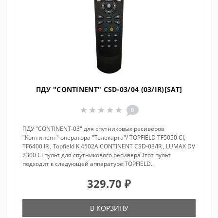
ПДУ "CONTINENT" CSD-03/04 (03/IR)[SAT]
0
ПДУ "CONTINENT-03" для спутниковых ресиверов
"Континент" оператора "Телекарта"/ TOPFIELD TF5050 CI,
TF6400 IR , Topfield K 4502A CONTINENT CSD-03/IR , LUMAX DV
2300 CI пульт для спутникового ресивераЭтот пульт
подходит к следующей аппаратуре:TOPFIELD..
329.70 ₽
В КОРЗИНУ