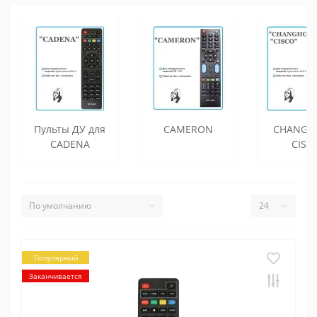
Пульты ДУ для
CAMERON
CHANGH
CADENA
CISC
Популярный
Заканчивается