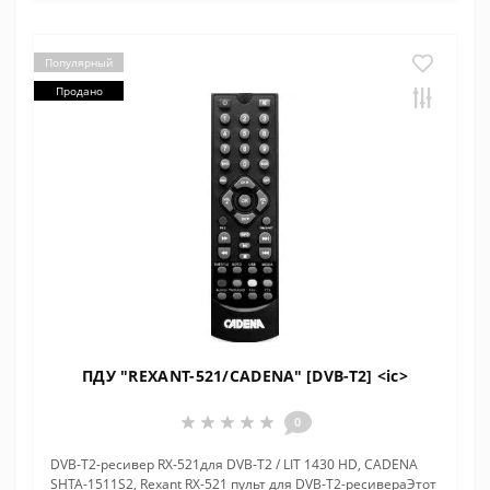
Популярный
Продано
ПДУ "REXANT-521/CADENA" [DVB-T2] <ic>
0
DVB-T2-ресивер RX-521для DVB-T2 / LIT 1430 HD, CADENA
SHTA-1511S2, Rexant RX-521 пульт для DVB-T2-ресивераЭтот