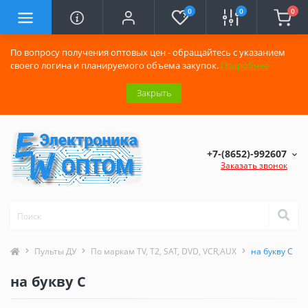
0
0
0
По вопросу получения оптовых цен - обращайтесь с указанием
своего логина и планируемого объема закупок.
Подробнее
Закрыть
+7-(8652)-992607
Заказать звонок
Пульты ДУ
По маркам TV, T2, SAT, DVD, VCR,AUX
на букву C
на букву C