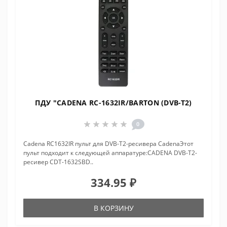
ПДУ "CADENA RC-1632IR/BARTON (DVB-T2)
0
Cadena RC1632IR пульт для DVB-T2-ресивера CadenaЭтот
пульт подходит к следующей аппаратуре:CADENA DVB-T2-
ресивер CDT-1632SBD..
334.95 ₽
В КОРЗИНУ