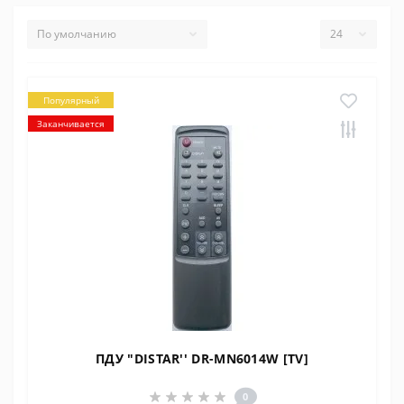
Популярный
Заканчивается
ПДУ "DISTAR'' DR-MN6014W [TV]
0