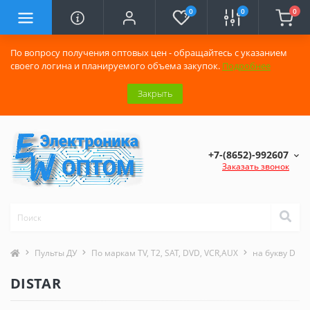
0
0
0
По вопросу получения оптовых цен - обращайтесь с указанием
своего логина и планируемого объема закупок.
Подробнее
Закрыть
+7-(8652)-992607
Заказать звонок
Пульты ДУ
По маркам TV, T2, SAT, DVD, VCR,AUX
на букву D
DISTAR