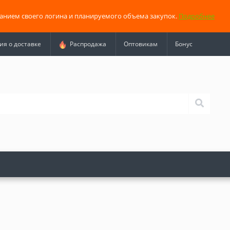
занием своего логина и планируемого объема закупок.
Подробнее
я о доставке
Распродажа
Оптовикам
Бонус