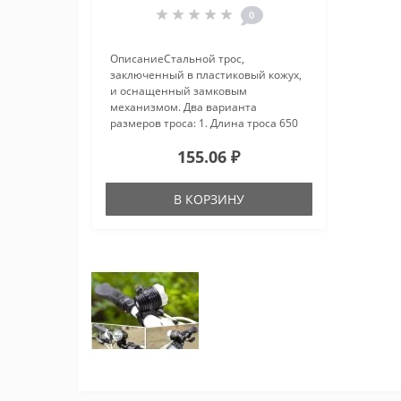
0
ОписаниеСтальной трос,
заключенный в пластиковый кожух,
и оснащенный замковым
механизмом. Два варианта
размеров троса: 1. Длина троса 650
мм, толщина 6 мм, 2.Длина троса
155.06 ₽
650 мм, толщина 8 мм..
В КОРЗИНУ