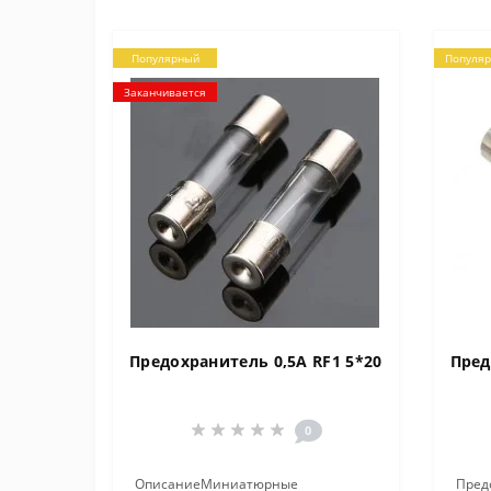
Популярный
Популя
Заканчивается
Предохранитель 0,5A RF1 5*20
Пред
0
ОписаниеМиниатюрные
Предо