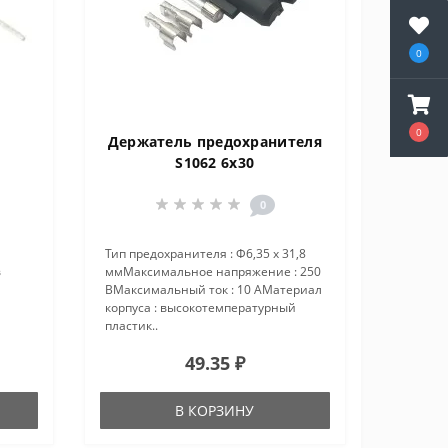
0
0
Держатель предохранителя
S1062 6x30
0
Тип предохранителя : Ф6,35 х 31,8
в
ммМаксимальное напряжение : 250
ВМаксимальный ток : 10 АМатериал
корпуса : высокотемпературный
пластик..
49.35 ₽
В КОРЗИНУ