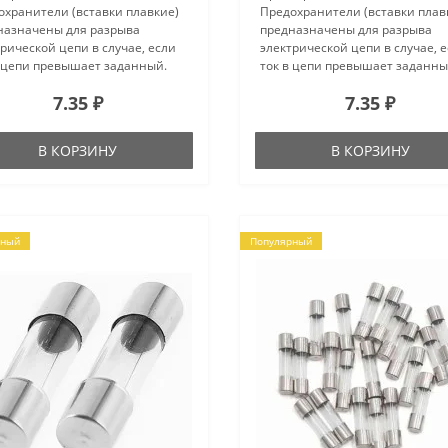
охранители (вставки плавкие)
Предохранители (вставки плав
назначены для разрыва
предназначены для разрыва
рической цепи в случае, если
электрической цепи в случае, 
в цепи превышает заданный.
ток в цепи превышает заданны
риал стекло. Номинальное
Материал стекло. Номинально
7.35 ₽
7.35 ₽
яжение,В 250. Номинальный
напряжение,В 250. Номиналь
ий ток,А 0.5..
рабочий ток,А 0.8..
В КОРЗИНУ
В КОРЗИНУ
рный
Популярный