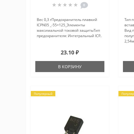
0
Вес 0,3 гПредохранитель плавкий
Тип 
ICPN05 _-55+125_Элементы
вста
максимальной токовой защитыТип
Вид 
предохранителя: Интегральный ICP..
полу
2,54
23.10 ₽
В КОРЗИНУ
Популярный
Популя