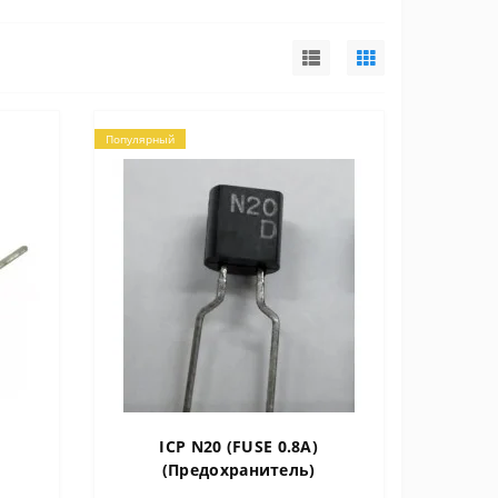
Популярный
ICP N20 (FUSE 0.8A)
(Пpедохpанитель)