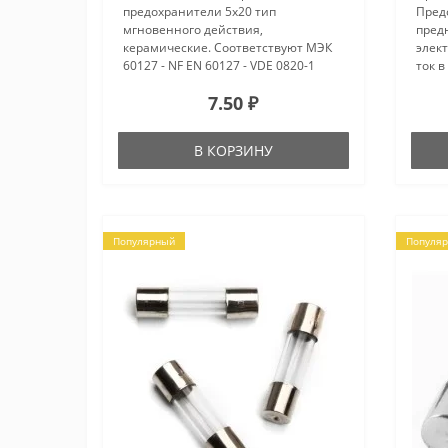
предохранители 5x20 тип
Пред
мгновенного действия,
пред
керамические. Соответствуют МЭК
элект
60127 - NF EN 60127 - VDE 0820-1
ток 
Высокая отключающая способность
Мате
7.50 ₽
(A).Для защиты светорегуляторов,
напр
клеммников Viking и блоков
рабоч
аварийного освещения, чувст..
В КОРЗИНУ
Популярный
Популя