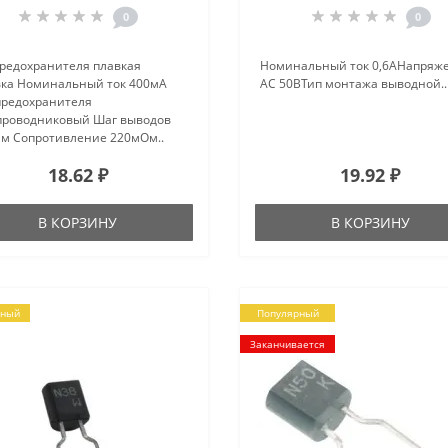
0
0
предохранителя плавкая
Номинальный ток 0,6АНапряж
вка Номинальный ток 400мА
AC 50ВТип монтажа выводной..
предохранителя
проводниковый Шаг выводов
мм Сопротивление 220мОм..
18.62 ₽
19.92 ₽
В КОРЗИНУ
В КОРЗИНУ
рный
Популярный
Заканчивается