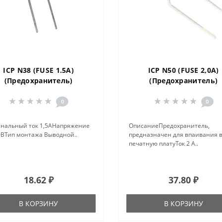
ICP N38 (FUSE 1.5A)
ICP N50 (FUSE 2,0A)
(Пpедохpанитель)
(Предохранитель)
0
0
нальный ток 1,5АНапряжение
ОписаниеПредохранитель,
0ВТип монтажа Выводной..
предназначен для впаивания 
печатную платуТок 2 А..
18.62 ₽
37.80 ₽
В КОРЗИНУ
В КОРЗИНУ