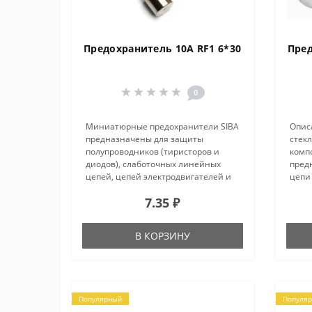
Предохранитель 10A RF1 6*30
Пред
0
Миниатюрные предохранители SIBA
Опис
предназначены для защиты
стек
полупроводников (тиристоров и
комп
диодов), слаботочных линейных
пред
цепей, цепей электродвигателей и
цепи
трансформаторов и др.
элект
7.35 ₽
Устанавливаются в измерительных
прев
приборах и бытовой
знач
электротехнике, в системах ..
время
В КОРЗИНУ
Популярный
Популя