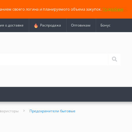
занием своего логина и планируемого объема закупок.
Подробнее
я о доставке
Распродажа
Оптовикам
Бонус
 варисторы
Предохранители бытовые