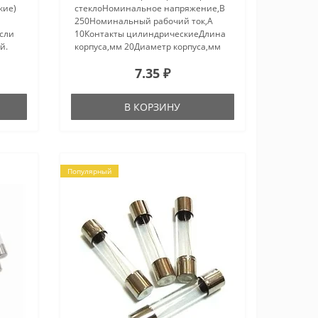
кие)
стеклоНоминальное напряжение,В
250Номинальный рабочий ток,А
если
10Контакты цилиндрическиеДлина
й.
корпуса,мм 20Диаметр корпуса,мм
е
5.2Рабочая температура,С -60…
7.35 ₽
ный
85Вес, г 0.77..
В КОРЗИНУ
Популярный