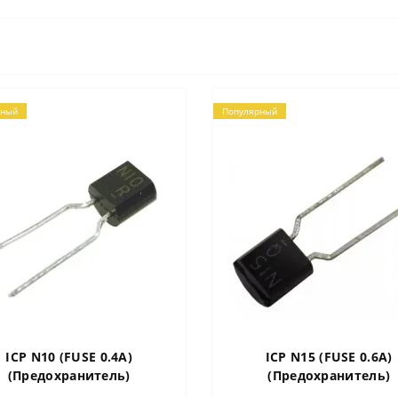
рный
Популярный
ICP N10 (FUSE 0.4A)
ICP N15 (FUSE 0.6A)
(Пpедохpанитель)
(Пpедохpанитель)