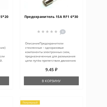
 5*20
Предохранитель 15A RF1 6*30
0
ОписаниеПредохранители
кие)
стеклянные – одноразовые
компоненты электронных схем,
если
предназначенные для размыкания
й.
цепи путём препятствия движению
е
электрического тока, который
9.45 ₽
ный
превышает допустимое
л..
значение.Принцип работы прост: во
время перегрузки или корот..
В КОРЗИНУ
Популярный