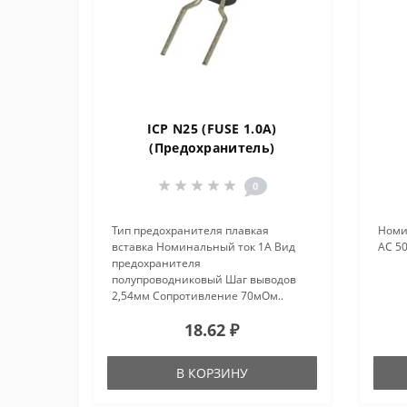
ICP N25 (FUSE 1.0A)
(Пpедохpанитель)
0
Тип предохранителя плавкая
Номи
вставка Номинальный ток 1А Вид
AC 5
предохранителя
полупроводниковый Шаг выводов
2,54мм Сопротивление 70мОм..
18.62 ₽
В КОРЗИНУ