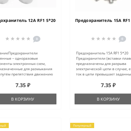
охранитель 12A RF1 5*20
Предохранитель 15A RF1
0
0
аниеПредохранители
Предохранитель 15A RF1 5*20
лянные – одноразовые
Предохранители (вставки плав
оненты электронных схем,
предназначены для разрыва
назначенные для размыкания
электрической цепи в случае, 
 путём препятствия движению
ток в цепи превышает заданны
рического тока, который
Материал стекло. Номинально
7.35 ₽
7.35 ₽
ышает допустимое
напряжение,В 250. Номиналь
ение.Принцип работы прост: во
рабочий ток,А 15А. Контакты ци
 перегрузки или корот..
В КОРЗИНУ
В КОРЗИНУ
рный
Популярный