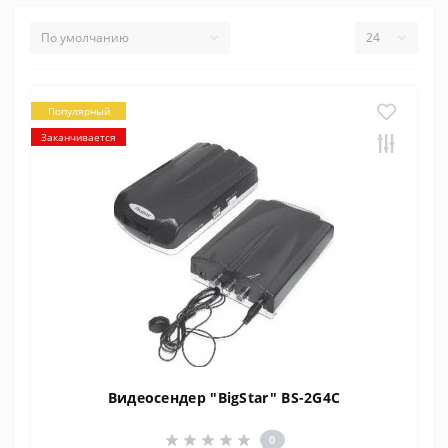
Популярный
Заканчивается
Видеосендер "BigStar" BS-2G4С
0