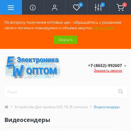
0
0
0
По вопросу получения оптовых цен - обращайтесь с указанием
своего логина и планируемого объема закупок.
Подробнее
Закрыть
+7-(8652)-992607
Заказать звонок
Устройства Для приёма SAT, TV, IP, сигнала
Видеосендеры
Видеосендеры