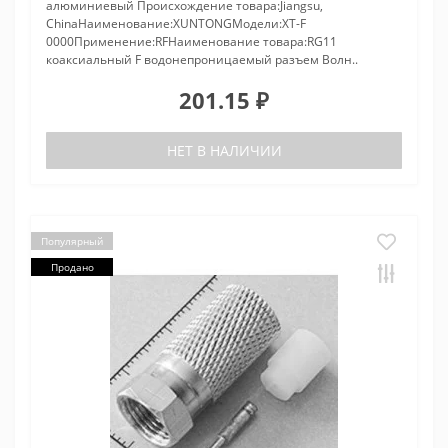
алюминиевый Происхождение товара:Jiangsu,
ChinaНаименование:XUNTONGМодели:XT-F
0000Применение:RFНаименование товара:RG11
коаксиальный F водонепроницаемый разъем Волн..
201.15 ₽
НЕТ В НАЛИЧИИ
Популярный
Продано