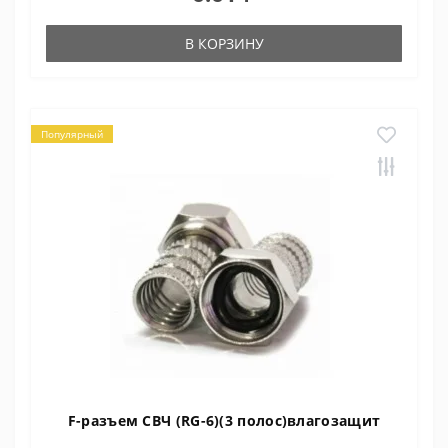
В КОРЗИНУ
Популярный
F-разъем СВЧ (RG-6)(3 полос)влагозащит