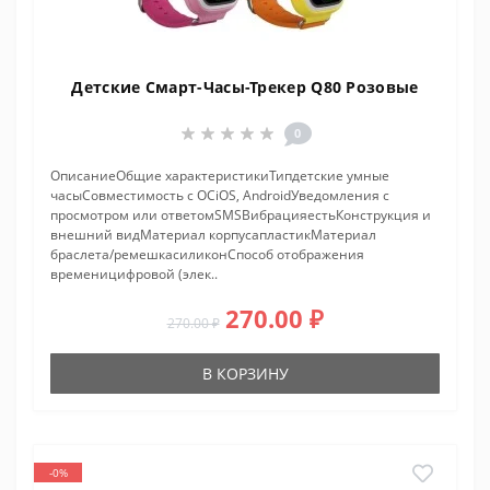
Детские Смарт-Часы-Трекер Q80 Розовые
0
ОписаниеОбщие характеристикиТипдетские умные
часыСовместимость с ОСiOS, AndroidУведомления с
просмотром или ответомSMSВибрацияестьКонструкция и
внешний видМатериал корпусапластикМатериал
браслета/ремешкасиликонСпособ отображения
временицифровой (элек..
270.00 ₽
270.00 ₽
В КОРЗИНУ
-0%