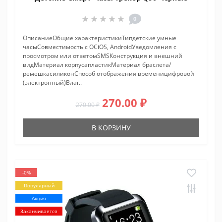
0
ОписаниеОбщие характеристикиТипдетские умные
часыСовместимость с ОСiOS, AndroidУведомления с
просмотром или ответомSMSКонструкция и внешний
видМатериал корпусапластикМатериал браслета/
ремешкасиликонСпособ отображения временицифровой
(электронный)Влаг..
270.00 ₽
270.00 ₽
В КОРЗИНУ
-0%
Популярный
Акция
Заканчивается