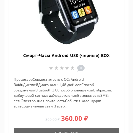
Смарт-Часы Android U80 (чёрные) BOX
0
ПроцессорСовместимость с ОС: Android,
BaiduДисплейДиагональ: 1,48 дюймовСпособ
соединенияBluetooth 3.0Способ оповещенияВибрация:
даЗвуковой сигнал: даУведомленияВызовы: естьSMS:
естьЭлектронная почта: естьСобытия календаря:
естьСоциальные сети (Faceb..
360.00 ₽
360.00 ₽