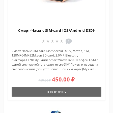
Смарт-Часы с SIM-card IOS/Android DZ09
0
Смарт-Часы с SIM-card IOS/Android DZ09, Метал, SIM,
128M+64M+32M доп SD-card, 2.0MP, Bluetoth,
Alarmарт.17781Функции Smart Watch DZ09Телефон GSM с
одной сим-картой (стандарт micro-SIM)Прием и передача
смс сообщений (при установленной сим карте)Музыка..
450.00 ₽
450.00 ₽
В КОРЗИНУ