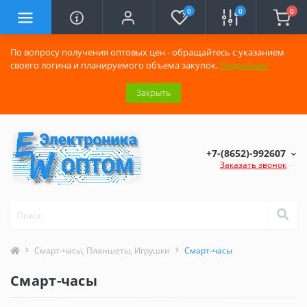
0
0
0
По вопросу получения оптовых цен - обращайтесь с указанием
своего логина и планируемого объема закупок.
Подробнее
Закрыть
+7-(8652)-992607
Заказать звонок
Смарт-часы, Планшеты, Игрушки
Смарт-часы
Смарт-часы