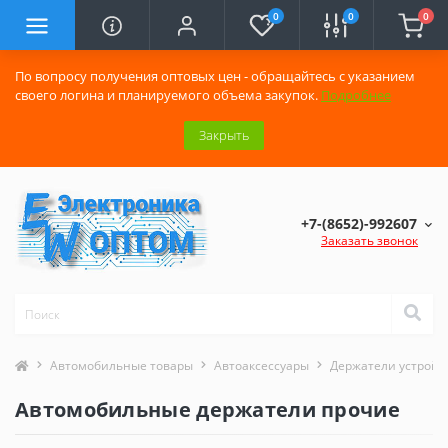
0
0
0
По вопросу получения оптовых цен - обращайтесь с указанием
своего логина и планируемого объема закупок.
Подробнее
Закрыть
+7-(8652)-992607
Заказать звонок
Автомобильные товары
Автоаксессуары
Держатели устройс
Автомобильные держатели прочие