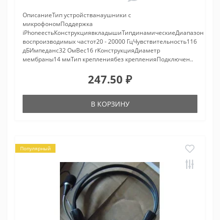
ОписаниеТип устройстванаушники с
микрофономПоддержка
iPhoneестьКонструкциявкладышиТипдинамическиеДиапазон
воспроизводимых частот20 - 20000 ГцЧувствительность116
дБИмпеданс32 ОмВес16 гКонструкцияДиаметр
мембраны14 ммТип креплениябез крепленияПодключен..
247.50 ₽
В КОРЗИНУ
Популярный