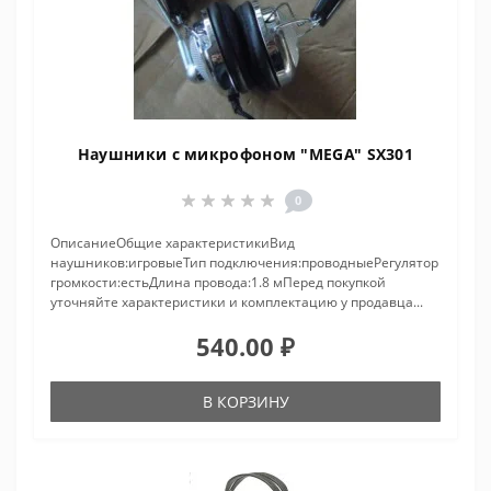
Наушники с микрофоном "MEGA" SX301
0
ОписаниеОбщие характеристикиВид
наушников:игровыеТип подключения:проводныеРегулятор
громкости:естьДлина провода:1.8 мПеред покупкой
уточняйте характеристики и комплектацию у продавца...
540.00 ₽
В КОРЗИНУ