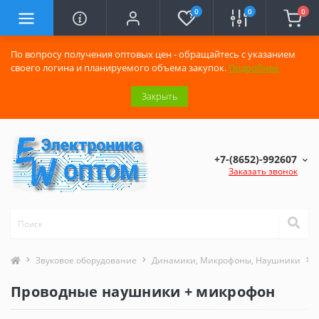
0
0
0
По вопросу получения оптовых цен - обращайтесь с указанием
своего логина и планируемого объема закупок.
Подробнее
Закрыть
+7-(8652)-992607
Заказать звонок
Звуковое оборудование
Динамики, Микрофоны, Наушники
Проводные наушники + микрофон