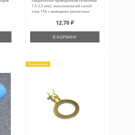
водов
соединения проводников сечением
1,5-2,5 мм2, максимальной силой
тока 15А с выводами различных
с
электротехнических приборов и
12.70 ₽
ута,
устройств. Ширина контактной
щиту
части ножевого наконечника 4,75
мм, п..
В КОРЗИНУ
Популярный