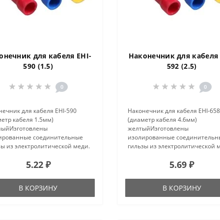
онечник для кабеля EHI-
Наконечник для кабеля 
590 (1.5)
592 (2.5)
0
0
ечник для кабеля EHI-590
Наконечник для кабеля EHI-658 
етр кабеля 1.5мм)
(диаметр кабеля 4.6мм)
ныйИзготовлены
желтыйИзготовлены
ированные соединительные
изолированные соединительн
зы из электролитической меди.
гильзы из электролитической 
об действия гильз заключается
Способ действия гильз заключ
5.22 ₽
5.69 ₽
, что два провода вводится в
в том, что два провода вводитс
у с разных сторон и сжимаются
гильзу с разных сторон и сжим
 механи..
путем м..
В КОРЗИНУ
В КОРЗИНУ