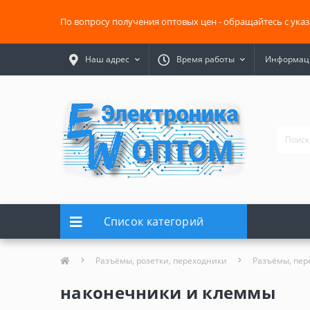
По вопросу получения оптовых цен - обращайтесь с ука
Наш адрес
Время работы
Информаци
Список категорий
Разъёмы, розетки, переходники
Разъёмы, пер
наконечники и клеммы