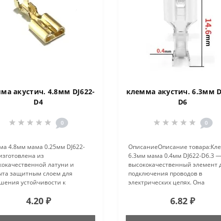
ма акустич. 4.8мм DJ622-
клемма акустич. 6.3мм D
D4
D6
0
0
ма 4.8мм мама 0.25мм DJ622-
ОписаниеОписание товара:Кл
изготовлена из
6.3мм мама 0.4мм DJ622-D6.3 —
кокачественной латуни и
высококачественный элемент 
ыта защитным слоем для
подключения проводов в
шения устойчивости к
электрических цепях. Она
озии и износу. Данный разъём
изготовлена из латуни, что
4.20 ₽
6.82 ₽
назначен для надёжного
обеспечивает хорошую
инения проводов в
проводимость и устойчивость 
трических цепях различного
коррозии. Благодаря своему с..