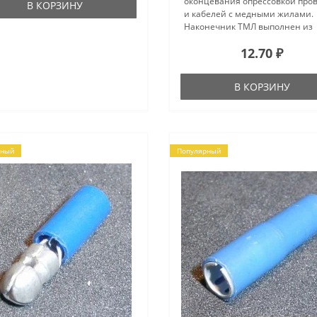
оконцевания опрессовкой про
В КОРЗИНУ
и кабелей с медными жилами.
Наконечник ТМЛ выполнен из
высококачественного лужения 
12.70 ₽
легирующими добавками висм
что гарантирует надежную за
контактных соед..
В КОРЗИНУ
рный
Популярный