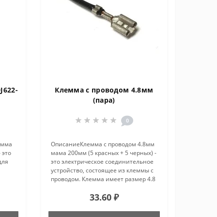
J622-
Клемма с проводом 4.8мм
(пара)
0
емма
ОписаниеКлемма с проводом 4.8мм
 это
мама 200мм (5 красных + 5 черных) -
для
это электрическое соединительное
устройство, состоящее из клеммы с
проводом. Клемма имеет размер 4.8
мм и представляет собой разъем,
33.60 ₽
который обеспечивает надежное и
к
безопасное подклю..