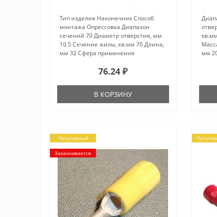
Тип изделия Наконечник Способ
Диап
монтажа Опрессовка Диапазон
отве
сечений 70 Диаметр отверстия, мм
кв.мм
10.5 Сечение жилы, кв.мм 70 Длина,
Масса
мм 32 Сфера применения
мм 2
Оконцовка медных многопровол.
76.24 ₽
жил 2-4 кл...
В КОРЗИНУ
Популярный
Популя
Заканчивается