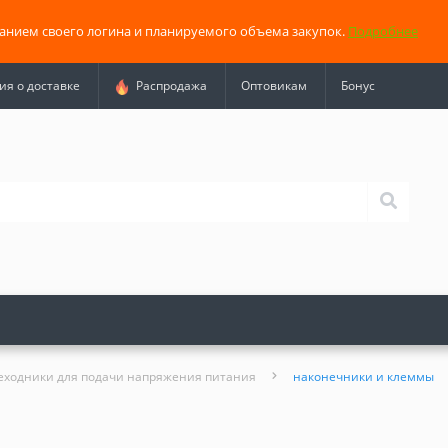
занием своего логина и планируемого объема закупок.
Подробнее
я о доставке
Распродажа
Оптовикам
Бонус
еходники для подачи напряжения питания
наконечники и клеммы