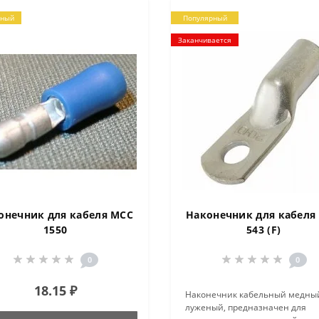
рный
Популярный
Заканчивается
онечник для кабеля MCC
Наконечник для кабеля
1550
543 (F)
0
0
18.15 ₽
Наконечник кабельный медны
луженый, предназначен для