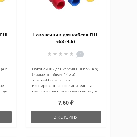
EHI-
Наконечник для кабеля EHI-
658 (4.6)
0
(4.6)
Наконечник для кабеля EHI-658 (4.6)
(диаметр кабеля 4.6мм)
желтыйИзготовлены
ые
изолированные соединительные
меди.
гильзы из электролитической меди.
ается
Способ действия гильз заключается
7.60 ₽
я в
в том, что два провода вводится в
аются
гильзу с разных сторон и сжимаются
путем м..
В КОРЗИНУ