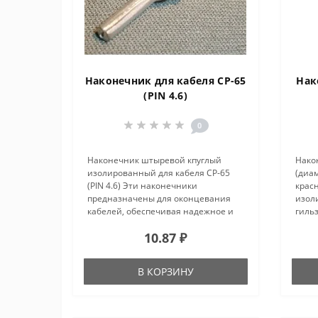
Наконечник для кабеля CP-65
Нак
(PIN 4.6)
0
Наконечник штыревой кпуглый
Након
изолированный для кабеля CP-65
(диам
(PIN 4.6) Эти наконечники
крас
предназначены для оконцевания
изол
кабелей, обеспечивая надежное и
гиль
качественное соединение с
Спос
10.87 ₽
электрооборудованием...
в том
гильз
путем
В КОРЗИНУ