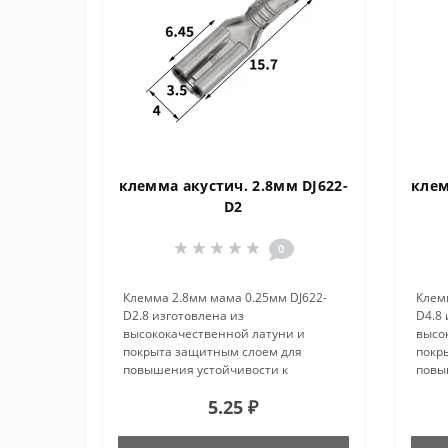
клемма акустич. 2.8мм DJ622-
клем
D2
0
Клемма 2.8мм мама 0.25мм DJ622-
Клем
D2.8 изготовлена из
D4.8 
высококачественной латуни и
высо
покрыта защитным слоем для
покр
повышения устойчивости к
повы
коррозии и износу. Данный разъём
корр
5.25 ₽
предназначен для надёжного
пред
соединения проводов в
соед
электрических цепях различного
элек