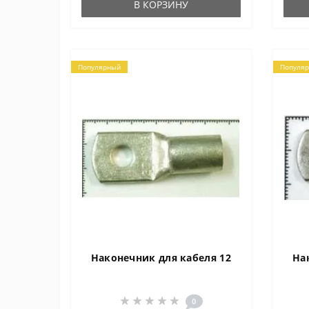
В КОРЗИНУ
оборуд..
обору
Популярный
Популя
Наконечник для кабеля 12
На
0