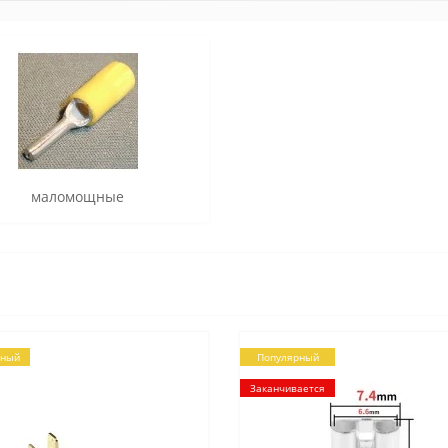
маломощные
рный
Популярный
Заканчивается