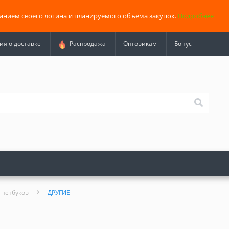
занием своего логина и планируемого объема закупок.
Подробнее
я о доставке
Распродажа
Оптовикам
Бонус
 нетбуков
ДРУГИЕ