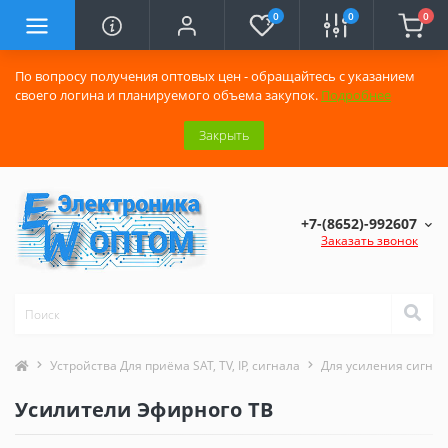
0
0
0
По вопросу получения оптовых цен - обращайтесь с указанием
своего логина и планируемого объема закупок.
Подробнее
Закрыть
+7-(8652)-992607
Заказать звонок
Устройства Для приёма SAT, TV, IP, сигнала
Для усиления сигнал
Усилители Эфирного ТВ