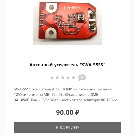
Антенный усилитель "SWA-5555"
0
SWA-5555 Усилитель АНТЕННЫЙНапряжение питания:
12VУсиление по МВ: 10...13dBУсиление по ДМВ:
34...45dBШумы: 2,9dBДальность от транслятора: 80-120км..
90.00 ₽
В КОРЗИНУ