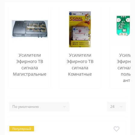
Усилители
Усилители
Усилит
Эфирного ТВ
Эфирного ТВ
Эфирног
сигнала
сигнала
сигнала
Магистральные
Комнатные
польс
анте
Популярный