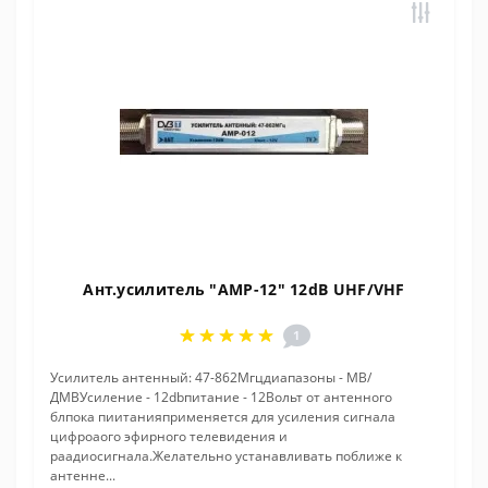
Ант.усилитель "AMP-12" 12dB UHF/VHF
1
Усилитель антенный: 47-862Мгцдиапазоны - МВ/
ДМВУсиление - 12dbпитание - 12Вольт от антенного
блпока пиитанияприменяется для усиления сигнала
цифроаого эфирного телевидения и
раадиосигнала.Желательно устанавливать поближе к
антенне...