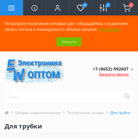
0
0
0
По вопросу получения оптовых цен - обращайтесь с указанием
своего логина и планируемого объема закупок.
Подробнее
Закрыть
+7-(8652)-992607
Заказать звонок
Шнуры соединительные
Телефонные шнуры
Для трубки
Для трубки