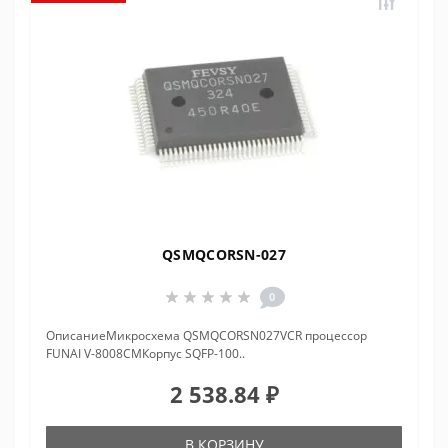
QSMQCORSN-027
0
ОписаниеМикросхема QSMQCORSN027VCR пpоцессоp
FUNAI V-8008CMКорпус SQFP-100..
2 538.84 ₽
В КОРЗИНУ