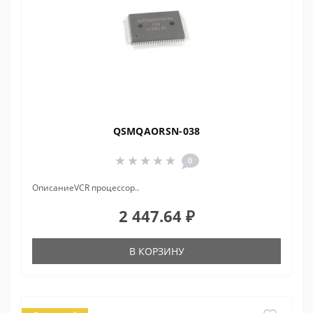
QSMQAORSN-038
0
ОписаниеVCR процессор..
2 447.64 ₽
В КОРЗИНУ