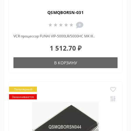
QSMQBORSN-031
0
VCR пpоцессоp FUNAI VIP-5000LR/5000HC MK III..
1 512.70 ₽
В КОРЗИНУ
Популярный
Заканчивается