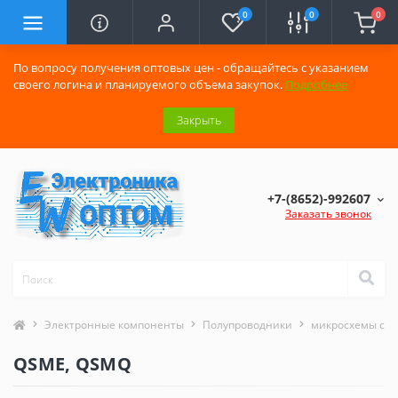
0
0
0
По вопросу получения оптовых цен - обращайтесь с указанием
своего логина и планируемого объема закупок.
Подробнее
Закрыть
+7-(8652)-992607
Заказать звонок
Электронные компоненты
Полупроводники
микросхемы сер
QSME, QSMQ