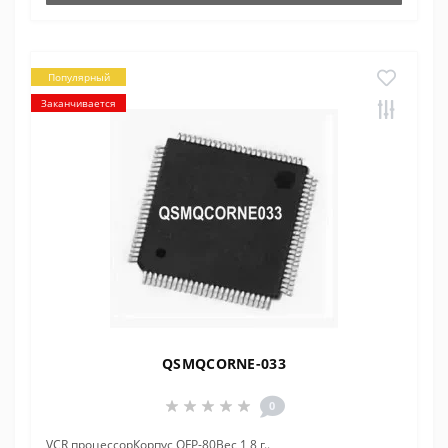
Популярный
Заканчивается
QSMQCORNE-033
0
VCR процессорКорпус QFP-80Вес 1,8 г..