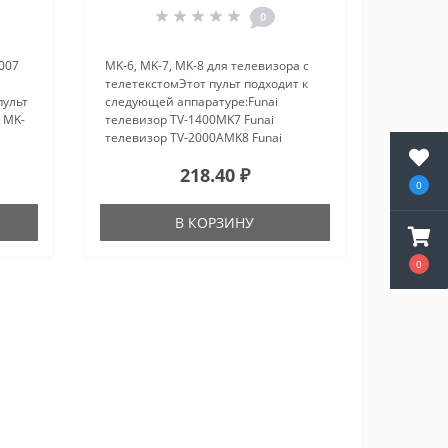
0
007
MK-6, MK-7, MK-8 для телевизора с
телетекстомЭтот пульт подходит к
пульт
следующей аппаратуре:Funai
, MK-
телевизор TV-1400MK7 Funai
телевизор TV-2000AMK8 Funai
телевизор TV-2000MK7 Funai
218.40 ₽
ора
телевизор TV-2000MK7TXTFunai
0
телевизор TV-2100MK10 Funai
телевизор TV-2100..
В КОРЗИНУ
0