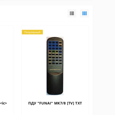
Популярный
<ic>
ПДУ "FUNAI" MK7/8 [TV] TXT