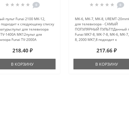
0
0
й пульт Funai 2100 MK-12,
MK-6, MK-7, MK-8, UREMT-20mm
 подходит к следующему списку
для телевизора - САМЫЙ
атуры:пульт для телевизора
ПОПУЛЯРНЫЙ ПУЛЬТ!!!Данный 
 TV-1400A MK12пульт для
Funai MK7-8, MK-7-8, MK-6, MK-7
изора Funai TV-2000A
8, 2000 MK7,8 подходит к
ульт для телевизора Funai TV-
следующему списку
218.40 ₽
217.66 ₽
A MK12пульт для телевизора
аппаратуры:пульт для телевиз
 TV-MK2100-AMK12..
Funai TV-1400MK7пульт для
телевизора Funai TV-1400 M..
В КОРЗИНУ
В КОРЗИНУ