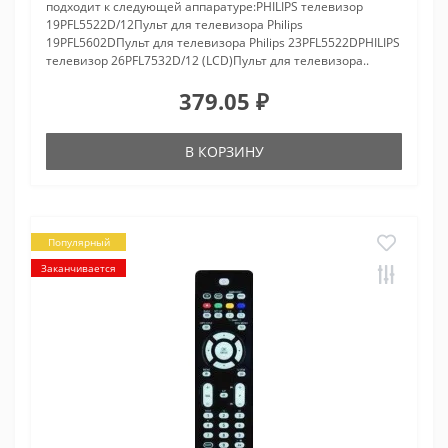
подходит к следующей аппаратуре:PHILIPS телевизор
19PFL5522D/12Пульт для телевизора Philips
19PFL5602DПульт для телевизора Philips 23PFL5522DPHILIPS
телевизор 26PFL7532D/12 (LCD)Пульт для телевизора..
379.05 ₽
В КОРЗИНУ
Популярный
Заканчивается