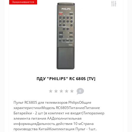
Заканчивается
ПДУ "PHILIPS" RC 6805 [TV]
0
Пульт RC6805 для телевизоров PhilipsОбщие
характеристикиМодель RC6805ПитаниеПитание
Батарейки - 2 шт (в комплект не входят)Типоразмер
элемента питания ААДополнительная
информацияДальность действия 10 мСтрана
производства КитайКомплектация Пульт - 1шт..