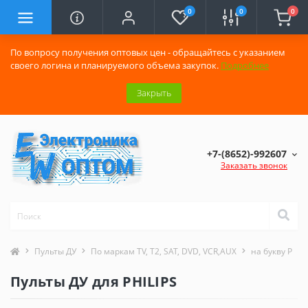
0
0
0
По вопросу получения оптовых цен - обращайтесь с указанием
своего логина и планируемого объема закупок.
Подробнее
Закрыть
+7-(8652)-992607
Заказать звонок
Пульты ДУ
По маркам TV, T2, SAT, DVD, VCR,AUX
на букву P
Пульты ДУ для PHILIPS