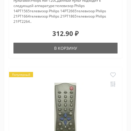
пультами:Philips RM-120CДанный пульт подходит к
следующей аппаратуре:телевизор Philips
14PT1565телевизор Philips 14PT2665телевизор Philips
21PT1664телевизор Philips 21PT1865телевизор Philips
21PT2264..
312.90 ₽
В КОРЗИНУ
Популярный