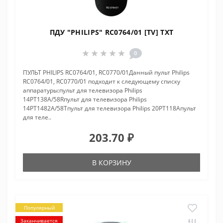
ПДУ "PHILIPS" RC0764/01 [TV] TXT
0
ПУЛЬТ PHILIPS RC0764/01, RC0770/01Данный пульт Philips
RC0764/01, RC0770/01 подходит к следующему списку
аппаратуры:пульт для телевизора Philips
14PT138A/58Rпульт для телевизора Philips
14PT1482A/58Tпульт для телевизора Philips 20PT118Aпульт
для теле..
203.70 ₽
В КОРЗИНУ
Популярный
Заканчивается