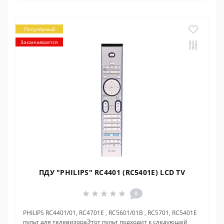
Популярный
Заканчивается
ПДУ "PHILIPS" RC4401 (RC5401E) LCD TV
0
PHILIPS RC4401/01, RC4701E , RC5601/01B , RC5701, RC5401E
пульт для телевизораЭтот пульт подходит к следующей