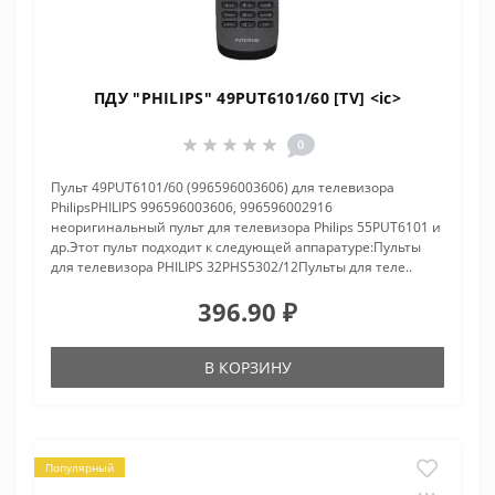
ПДУ "PHILIPS" 49PUT6101/60 [TV] <ic>
0
Пульт 49PUT6101/60 (996596003606) для телевизора
PhilipsPHILIPS 996596003606, 996596002916
неоригинальный пульт для телевизора Philips 55PUT6101 и
др.Этот пульт подходит к следующей аппаратуре:Пульты
для телевизора PHILIPS 32PHS5302/12Пульты для теле..
396.90 ₽
В КОРЗИНУ
Популярный