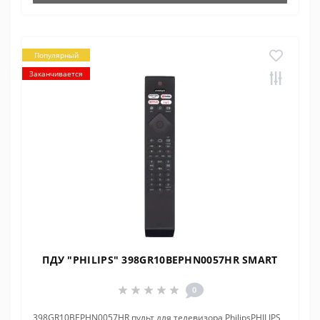
Популярный
Заканчивается
ПДУ "PHILIPS" 398GR10BEPHN0057HR SMART
0
398GR10BEPHN0057HR пульт для телевизора PhilipsPHILIPS