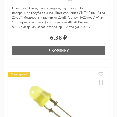
ОписаниеВыводной светодиод круглый, d=3мм,
прозрачная голубая линза. Цвет свечения ИК (940 нм). Угол
20-30°. Мощность излучения 25мВт/ср при If=20мА. VF=1.2-
1.5ВХарактеристикиЦвет свечения ИК 940Высота
5.3Диаметр, мм 3Угол обзора, гр 20Артикул 003717..
6.38 ₽
В КОРЗИНУ
Популярный