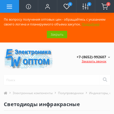
0
0
0
По вопросу получения оптовых цен - обращайтесь с указанием
своего логина и планируемого объема закупок.
Подробнее
Закрыть
+7-(8652)-992607
Заказать звонок
Электронные компоненты
Полупроводники
Индикаторы, св
Светодиоды инфракрасные