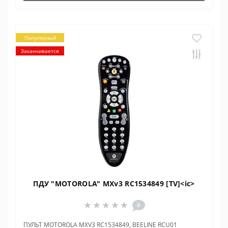
Популярный
Заканчивается
ПДУ "MOTOROLA" MXv3 RC1534849 [TV]<ic>
0
ПУЛЬТ MOTOROLA MXV3 RC1534849, BEELINE RCU01