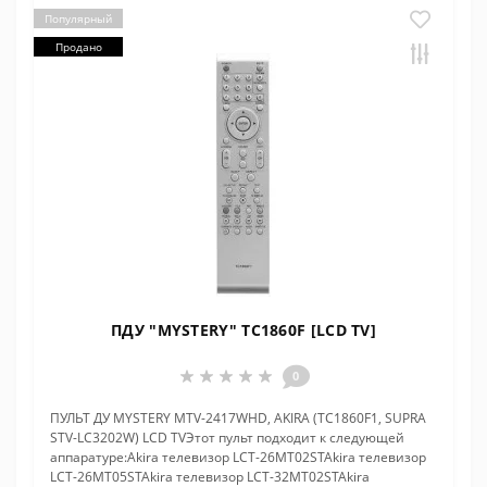
Популярный
Продано
ПДУ "MYSTERY" TC1860F [LCD TV]
0
ПУЛЬТ ДУ MYSTERY MTV-2417WHD, AKIRA (TC1860F1, SUPRA
STV-LC3202W) LCD TVЭтот пульт подходит к следующей
аппаратуре:Akira телевизор LCT-26MT02STAkira телевизор
LCT-26MT05STAkira телевизор LCT-32MT02STAkira