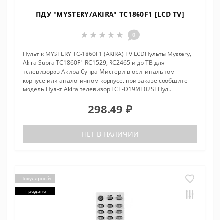
ПДУ "MYSTERY/AKIRA" TC1860F1 [LCD TV]
0
Пульт к MYSTERY TC-1860F1 (AKIRA) TV LCDПульты Mystery,
Akira Supra TC1860F1 RC1529, RC2465 и др ТВ для
телевизоров Акира Супра Мистери в оригинальном
корпусе или аналогичном корпусе, при заказе сообщите
модель Пульт Akira телевизор LCT-D19MT02STПул..
298.49 ₽
НЕТ В НАЛИЧИИ
Популярный
Продано