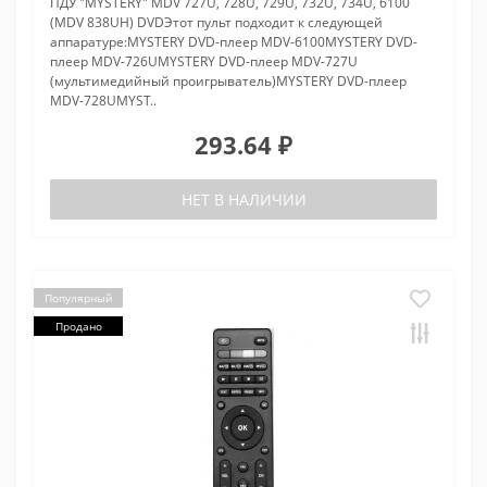
ПДУ "MYSTERY" MDV 727U, 728U, 729U, 732U, 734U, 6100
(MDV 838UH) DVDЭтот пульт подходит к следующей
аппаратуре:MYSTERY DVD-плеер MDV-6100MYSTERY DVD-
плеер MDV-726UMYSTERY DVD-плеер MDV-727U
(мультимедийный проигрыватель)MYSTERY DVD-плеер
MDV-728UMYST..
293.64 ₽
НЕТ В НАЛИЧИИ
Популярный
Продано