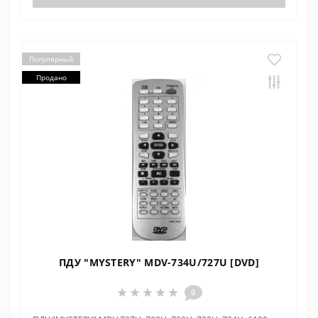
Популярный
Продано
ПДУ "MYSTERY" MDV-734U/727U [DVD]
0