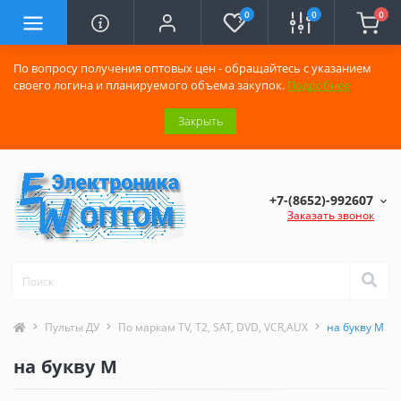
0
0
0
По вопросу получения оптовых цен - обращайтесь с указанием
своего логина и планируемого объема закупок.
Подробнее
Закрыть
+7-(8652)-992607
Заказать звонок
Пульты ДУ
По маркам TV, T2, SAT, DVD, VCR,AUX
на букву M
на букву M