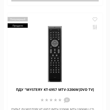
Популярный
Продано
ПДУ "MYSTERY KT-6957 MTV-3206W[DVD TV]
0
ПУЛЬТ ДУ MYSTERY KT 6957 (MTV-3206W, MTV-1906W) LCD