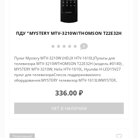
ПДУ "MYSTERY MTV-3210W/THOMSON T22E32H
0
Пульт Mystery MTV-3210W (HELIX HTV-1610L)Пульты для
телевизора MTV-3210WTHOMSON T22E32H (модель #0140) ,
MYSTERY MTV-3210W, Helix HTV-1610L, Hyundai H-LED15V27
пульт для телевизораCписок поддерживаемого
оборудования:MYSTERY телевизор MTV-1613LWMYSTER..
336.00 ₽
НЕТ В НАЛИЧИИ
Популярный