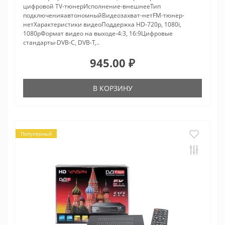
цифровой TV-тюнерИсполнение-внешнееТип
подключенияавтономныйВидеозахват-нетFM-тюнер-
нетХарактеристики видеоПоддержка HD-720p, 1080i,
1080pФормат видео на выходе-4:3, 16:9Цифровые
стандарты-DVB-C, DVB-T,..
945.00 ₽
В КОРЗИНУ
Популярный