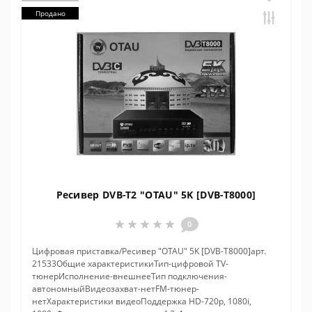
Продано
Ресивер DVB-T2 "OTAU" 5K [DVB-T8000]
0
Цифровая приставка/Ресивер "OTAU" 5K [DVB-T8000]арт.
21533Общие характеристикиТип-цифровой TV-
тюнерИсполнение-внешнееТип подключения-
автономныйВидеозахват-нетFM-тюнер-
нетХарактеристики видеоПоддержка HD-720p, 1080i,