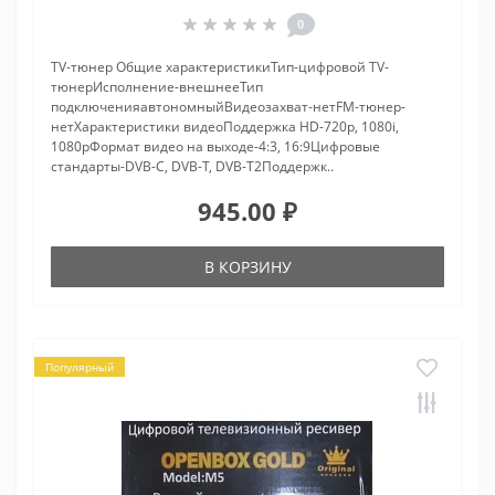
0
TV-тюнер Общие характеристикиТип-цифровой TV-
тюнерИсполнение-внешнееТип
подключенияавтономныйВидеозахват-нетFM-тюнер-
нетХарактеристики видеоПоддержка HD-720p, 1080i,
1080pФормат видео на выходе-4:3, 16:9Цифровые
стандарты-DVB-C, DVB-T, DVB-T2Поддержк..
945.00 ₽
В КОРЗИНУ
Популярный