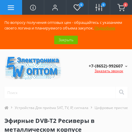
0
0
0
По вопросу получения оптовых цен - обращайтесь с указанием
своего логина и планируемого объема закупок.
Подробнее
Закрыть
+7-(8652)-992607
Заказать звонок
Устройства Для приёма SAT, TV, IP, сигнала
Цифровые приставки
Эфирные DVB-T2 Ресиверы в
металлическом корпусе