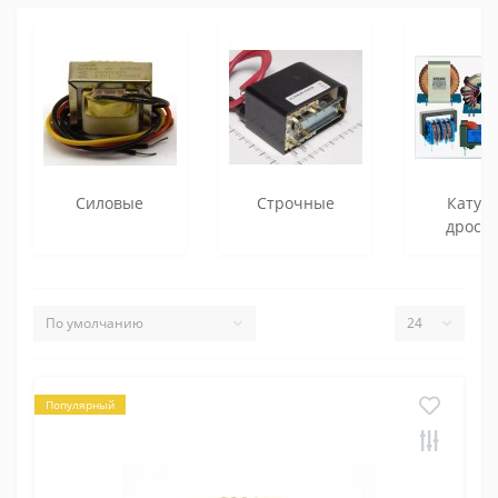
Силовые
Строчные
Катуш
дросс
Популярный