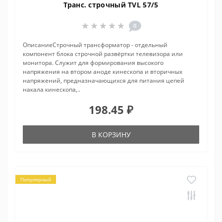
Транс. строчный TVL 57/5
0
ОписаниеСтрочный трансформатор - отдельный
компонент блока строчной развёртки телевизора или
монитора. Служит для формирования высокого
напряжения на втором аноде кинескопа и вторичных
напряжений, предназначающихся для питания цепей
накала кинескопа,..
198.45 ₽
В КОРЗИНУ
Популярный