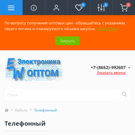
0
0
0
По вопросу получения оптовых цен - обращайтесь с указанием
своего логина и планируемого объема закупок.
Подробнее
Закрыть
+7-(8652)-992607
Заказать звонок
Кабель
Телефонный
Телефонный