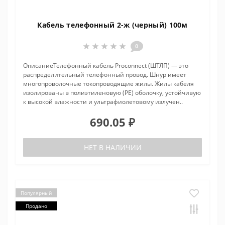
Кабель телефонный 2-ж (черный) 100м
0
ОписаниеТелефонный кабель Proconnect (ШТЛП) — это
распределительный телефонный провод. Шнур имеет
многопроволочные токопроводящие жилы. Жилы кабеля
изолированы в полиэтиленовую (PE) оболочку, устойчивую
к высокой влажности и ультрафиолетовому излучен..
690.05 ₽
НЕТ В НАЛИЧИИ
Популярный
Продано