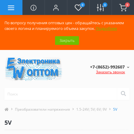
0
0
0
По вопросу получения оптовых цен - обращайтесь с указанием
своего логина и планируемого объема закупок.
Подробнее
Закрыть
+7-(8652)-992607
Заказать звонок
Преобразователи напряжения
1.5-24V; 5V; 6V; 9V
5V
5V