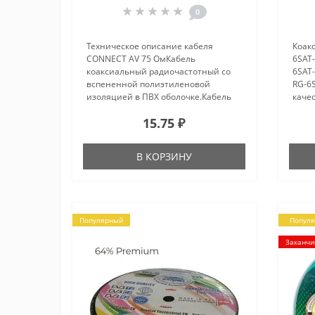
0
Техническое описание кабеля
Коак
CONNECT AV 75 ОмКабель
6SAT
коаксиальный радиочастотный со
6SAT
вспененной полиэтиленовой
RG-6
изоляцией в ПВХ оболочке.Кабель
каче
CONNECT AV 75 Ом RG применяется
коэф
15.75 ₽
для подключения спутниковых
улуч
телевизионных систем, а также для
прок
подключения виде..
расс
В КОРЗИНУ
Популярный
Попул
Заканчи