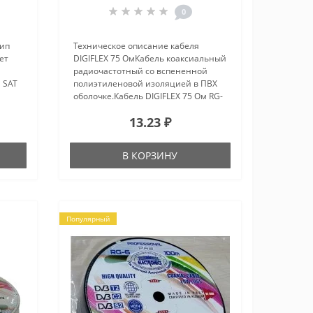
0
кип
Техническое описание кабеля
ет
DIGIFLEX 75 ОмКабель коаксиальный
радиочастотный со вспененной
 SAT
полиэтиленовой изоляцией в ПВХ
оболочке.Кабель DIGIFLEX 75 Ом RG-
6 применяется для подключения
13.23 ₽
спутниковых телевизионных
е для
систем, а также для подключения
.
видеок..
В КОРЗИНУ
Популярный