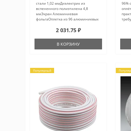
стали 1,02 ммДиэлектрик из
96% 
вспененного полиэтилена 4,8
оплё
ммЭкран Алюминиевая
практ
фольгаОплетка из 96 алюминиевых
требу
нитей 0,12 ммИзоляция из
расп
2 031.75 ₽
морозоустойчивого ПВХ с зеленой
и ци
полосой 6,8 ммВолновое
месте
сопротивление 75 ОмГабариты
В КОРЗИНУ
коро..
Популярный
Популя