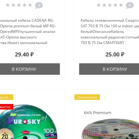
0
0
сиальный кабель CADENA RG-
Кабель телевизионный Смарт
-Optima premium белый MP RG-
SAT 703 B 75 Ом 100 м indoor цв
-OptredMPУлучшенный аналог
белыйОписаниеКабель
SAT-Optima высокого
коаксиальный радиочастотный
ства.Имеет минимальный
703 B 75 Ом СМАРТКИП
фициент затухания за счет
применяется для подключения
29.40 ₽
25.00 ₽
шенного экрана.Подходит для
спутниковых и кабельных
ладки на большие
телевизионных систем, а такж
тояния.Внешняя моро..
подключения камер видеонабл.
В КОРЗИНУ
В КОРЗИНУ
ярный
Популярный
вается