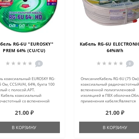
абель RG-6U "EUROSKY"
Кабель RG-6U ELECTRONI
PREM 64% (CU/CU)
64%Wh
0
0
ль коаксиальный EUROSKY RG-
ОписаниеКабель RG-6U (75 Ом)
5 Ом, CCS/Al/Al, 64%, бухта 100
коаксиальный радиочастотный
елый с полосой.АРТ.
вспененной полиэтиленовой
1Кабель коаксиальный
изоляцией в ПВХ оболочке.Обл
очастотный со вспененной
применения кабеля:Является
этиленовой изоляцией в ПВХ
самым распространенным
21.00 ₽
21.00 ₽
очке.Является самым
решением для подключения
ространенным решением для
внутренних и межблочных
лючения внутре..
соединений общепромышленн
В КОРЗИНУ
В КОРЗИНУ
бы..