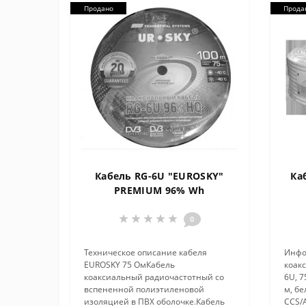
Продано
Прода
Кабель RG-6U "EUROSKY"
Ка
PREMIUM 96% Wh
0
Техническое описание кабеля
Инфо
EUROSKY 75 ОмКабель
коак
коаксиальный радиочастотный со
6U, 7
вспененной полиэтиленовой
м, бе
изоляцией в ПВХ оболочке.Кабель
CCS/A