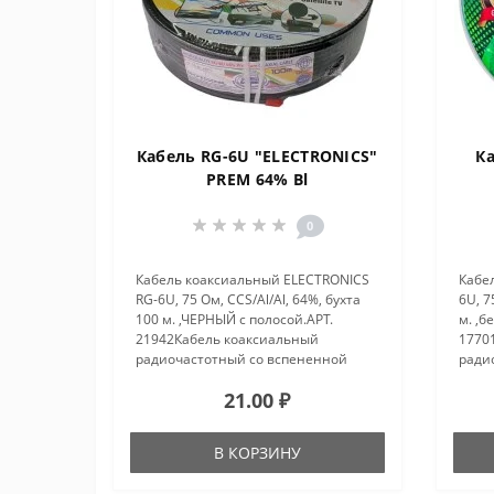
Кабель RG-6U "ELECTRONICS"
К
PREM 64% Bl
0
Кабель коаксиальный ELECTRONICS
Кабе
RG-6U, 75 Ом, CCS/Al/Al, 64%, бухта
6U, 7
100 м. ,ЧЕРНЫЙ с полосой.АРТ.
м. ,б
21942Кабель коаксиальный
1770
радиочастотный со вспененной
ради
полиэтиленовой изоляцией в ПВХ
поли
21.00 ₽
оболочке.Является самым
обол
распространенным решением для
расп
подключения в..
подк
В КОРЗИНУ