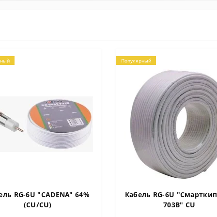
рный
Популярный
ель RG-6U "CADENA" 64%
Кабель RG-6U "Cмарткип
(CU/CU)
703B" CU