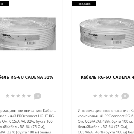
но
Продано
бель RG-6U CADENA 32%
Кабель RG-6U CADENA 
0
0
рмационное описание: Кабель
Информационное описание: К
сиальный PROconnect LIGHT RG-
коаксиальный PROconnect RG-6
5 Ом, CCS/Al/Al, 32%, бухта 100
Ом, CCS/Al/Al, 48%, бухта 100 м,
лыйКабель RG-6U (75 Ом),
белыйКабель RG-6U (75 Ом),
l/Al 32 % (бухта 100 м) белый
CCS/Al/Al, 48 % (бухта 100 м) б