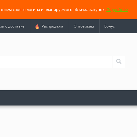
занием своего логина и планируемого объема закупок.
Подробнее
я о доставке
Распродажа
Оптовикам
Бонус