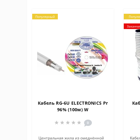
Популярный
Попул
Заканчи
Кабель RG-6U ELECTRONICS Pr
Каб
96% (100м) W
0
Центральная жила из омеднённой
Кабел