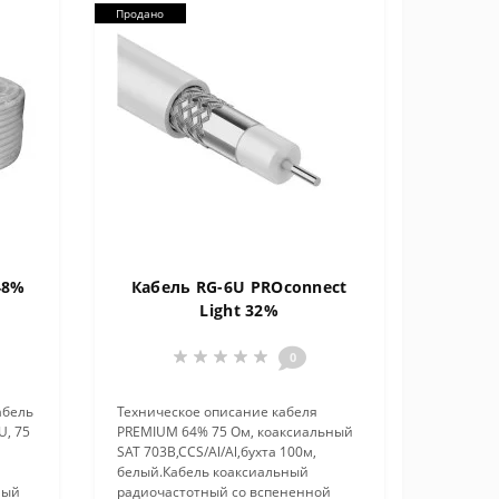
Продано
48%
Кабель RG-6U PROconnect
Light 32%
0
абель
Техническое описание кабеля
U, 75
PREMIUM 64% 75 Ом, коаксиальный
SAT 703B,CCS/Al/Al,бухта 100м,
белый.Кабель коаксиальный
елый
радиочастотный со вспененной