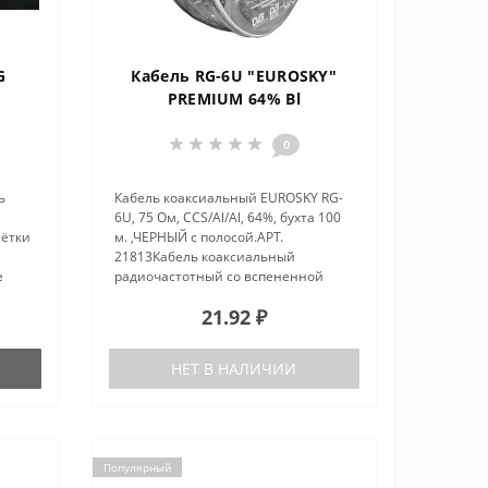
G
Кабель RG-6U "EUROSKY"
PREMIUM 64% Bl
0
ь
Кабель коаксиальный EUROSKY RG-
6U, 75 Ом, CCS/Al/Al, 64%, бухта 100
лётки
м. ,ЧЕРНЫЙ с полосой.АРТ.
21813Кабель коаксиальный
е
радиочастотный со вспененной
где
полиэтиленовой изоляцией в ПВХ
21.92 ₽
ача и
оболочке.Является самым
алов.
распространенным решением для
подключения внутр..
НЕТ В НАЛИЧИИ
Популярный