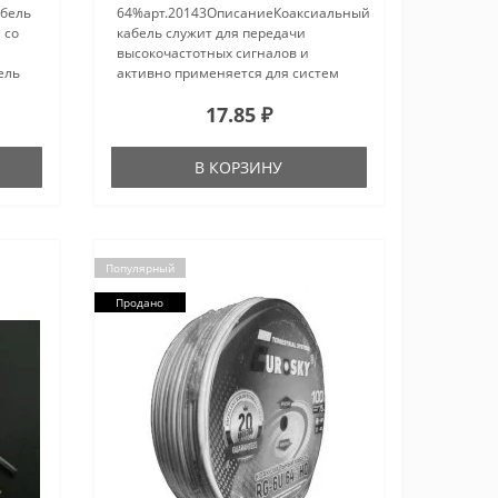
абель
64%арт.20143ОписаниеКоаксиальный
 со
кабель служит для передачи
высокочастотных сигналов и
ель
активно применяется для систем
кабельного телевидения, для
17.85 ₽
систем связи, компьютерных сетей,
бытовой техники и тд.Центральная
жила..
В КОРЗИНУ
Популярный
Продано