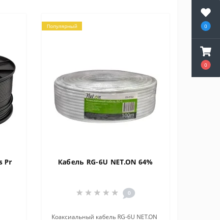
Популярный
0
0
s Pr
Кабель RG-6U NET.ON 64%
0
Коаксиальный кабель RG-6U NET.ON