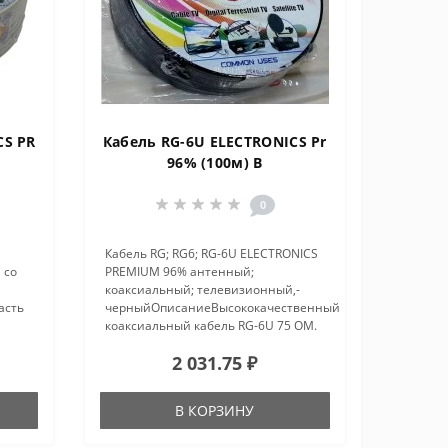
CS PR
Кабель RG-6U ELECTRONICS Pr
96% (100м) B
0
Кабель RG; RG6; RG-6U ELECTRONICS
 со
PREMIUM 96% антенный;
коаксиальный; телевизионный,-
асть
черныйОписаниеВысококачественный
коаксиальный кабель RG-6U 75 ОМ.
Предназначен для поддержки
2 031.75 ₽
кабельного телевидения,
цифрового HDTV, цифрового
ых и
спутникового телевиден..
В КОРЗИНУ