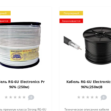
ярный
Популярный
вается
Заканчивается
ель RG-6U Electronics Pr
Кабель RG-6U Electronic
96% (250м)
96%(250м)B
0
0
ь премиум класса Strong RG-6U
Техническое описание кабеля