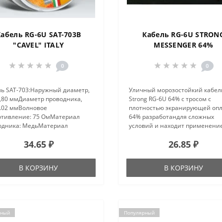
Кабель RG-6U SAT-703B
Кабель RG-6U STRON
"CAVEL" ITALY
MESSENGER 64%
0
0
ль SAT-703:Наружный диаметр,
Уличный морозостойкий кабел
6,80 ммДиаметр проводника,
Strong RG-6U 64% с тросом с
1.02 ммВолновое
плотностью экранирующей оп
отивление: 75 ОмМатериал
64% разработандля сложных
одника: МедьМатериал
условий и находит применени
чки: ПВХЭкран: 64
практически в любой области, 
34.65 ₽
26.85 ₽
иниевых омедненных нити,
требуется качественная перед
етр 0,12 мм + двойная
распределение теле-радиосигн
иниево-полиэтиленовая
Благо..
В КОРЗИНУ
В КОРЗИНУ
аЦв..
рный
Популярный