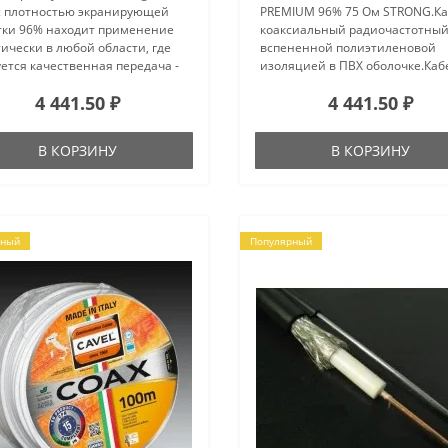
с плотностью экранирующей
PREMIUM 96% 75 Ом STRONG.К
тки 96% находит применение
коаксиальный радиочастотный
ически в любой области, где
вспененной полиэтиленовой
ется качественная передача -
изоляцией в ПВХ оболочке.Каб
ределение теле-радиосигналов
SAT 703 B 75 Ом PROCONNECT
4 441.50 ₽
4 441.50 ₽
фровых данных, и в любом
применяется для подключения
, независимо от клим..
спутниковых телевизионных
систем, а также для ..
В КОРЗИНУ
В КОРЗИНУ
рный
Популярный