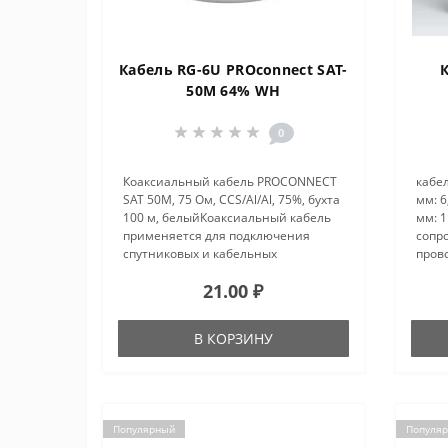
Кабель RG-6U PROconnect SAT-
50M 64% WH
0
Коаксиальный кабель PROCONNECT
кабе
SAT 50M, 75 Ом, CCS/Al/Al, 75%, бухта
мм: 
100 м, белыйКоаксиальный кабель
мм: 
применяется для подключения
сопр
спутниковых и кабельных
пров
телевизионных систем, камер
оболо
21.00 ₽
видеонаблюдения и устройств,
алюм
поддерживающих HDTV. Подходит
диам
для прокла..
алюм
В КОРЗИНУ
фольг
Популярный
Популя