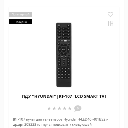
Популярный
Продано
ПДУ "HYUNDAI" JKT-107 [LCD SMART TV]
0
JKT-107 пульт для телевизора Hyundai H-LED40F401BS2 и
др.арт.20822Этот пульт подходит к следующей