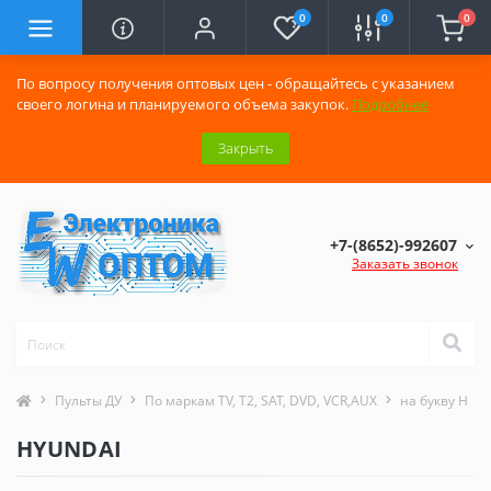
0
0
0
По вопросу получения оптовых цен - обращайтесь с указанием
своего логина и планируемого объема закупок.
Подробнее
Закрыть
+7-(8652)-992607
Заказать звонок
Пульты ДУ
По маркам TV, T2, SAT, DVD, VCR,AUX
на букву H
HYUNDAI