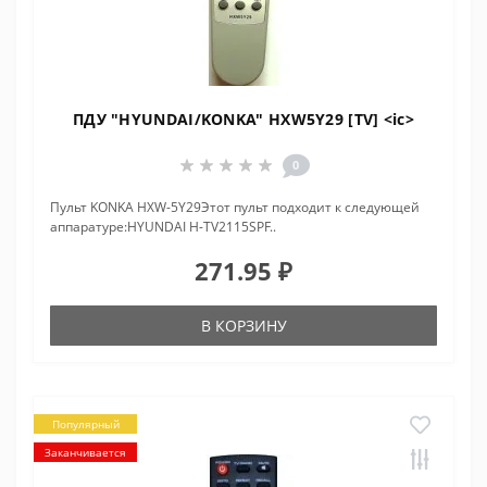
ПДУ "HYUNDAI/KONKA" HXW5Y29 [TV] <ic>
0
Пульт KONKA HXW-5Y29Этот пульт подходит к следующей
аппаратуре:HYUNDAI H-TV2115SPF..
271.95 ₽
В КОРЗИНУ
Популярный
Заканчивается