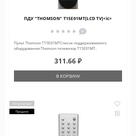
ПДУ "THOMSON" T15E01MT[LCD TV]<ic>
0
Пульт Thomson T15E01MTCписок поддерживаемого
оборудования:Thomson телевизор T15E01MT..
311.66 ₽
В КОРЗИНУ
Популярный
Продано