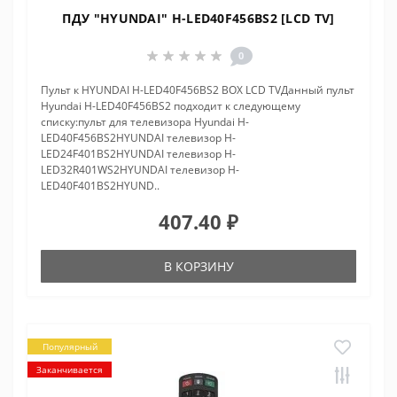
ПДУ "HYUNDAI" H-LED40F456BS2 [LCD TV]
0
Пульт к HYUNDAI H-LED40F456BS2 BOX LCD TVДанный пульт
Hyundai H-LED40F456BS2 подходит к следующему
списку:пульт для телевизора Hyundai H-
LED40F456BS2HYUNDAI телевизор H-
LED24F401BS2HYUNDAI телевизор H-
LED32R401WS2HYUNDAI телевизор H-
LED40F401BS2HYUND..
407.40 ₽
В КОРЗИНУ
Популярный
Заканчивается