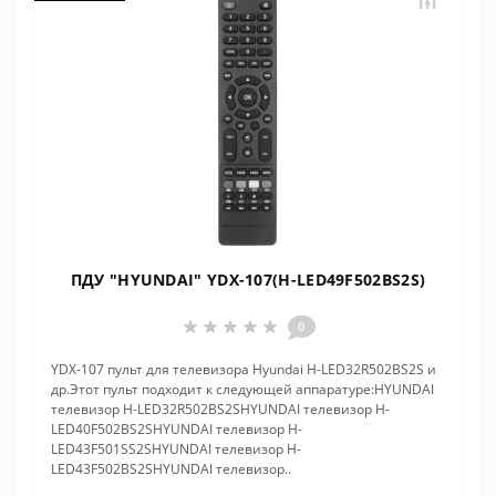
ПДУ "HYUNDAI" YDX-107(H-LED49F502BS2S)
0
YDX-107 пульт для телевизора Hyundai H-LED32R502BS2S и
др.Этот пульт подходит к следующей аппаратуре:HYUNDAI
телевизор H-LED32R502BS2SHYUNDAI телевизор H-
LED40F502BS2SHYUNDAI телевизор H-
LED43F501SS2SHYUNDAI телевизор H-
LED43F502BS2SHYUNDAI телевизор..