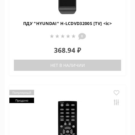
ПДУ "HYUNDAI" H-LCDVD3200S [TV] <ic>
0
368.94 ₽
НЕТ В НАЛИЧИИ
Популярный
Продано