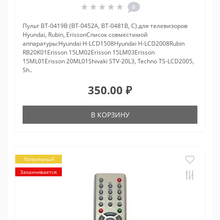
0
Пульт BT-0419B (BT-0452A, BT-0481B, С) для телевизоров
Hyundai, Rubin, ErissonСписок совместимой
аппаратуры:Hyundai H-LCD1508Hyundai H-LCD2008Rubin
RB20K01Erisson 15LM02Erisson 15LM03Erisson
15ML01Erisson 20ML01Shivaki STV-20L3, Techno TS-LCD2005,
Sh..
350.00 ₽
В КОРЗИНУ
Популярный
Заканчивается