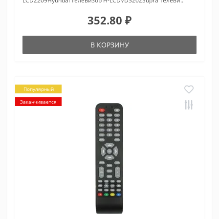
LCD2209Hyundai телевизор H-LCDVD3202Supra телеви..
352.80 ₽
В КОРЗИНУ
Популярный
Заканчивается