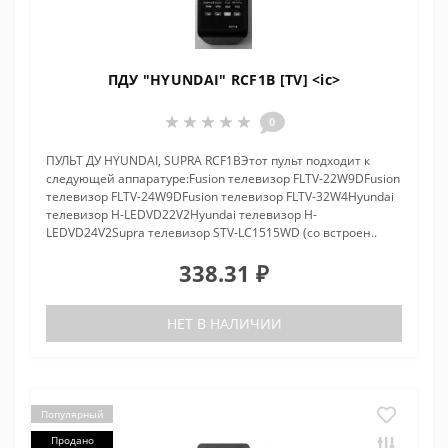
ПДУ "HYUNDAI" RCF1B [TV] <ic>
0
ПУЛЬТ ДУ HYUNDAI, SUPRA RCF1BЭтот пульт подходит к
следующей аппаратуре:Fusion телевизор FLTV-22W9DFusion
телевизор FLTV-24W9DFusion телевизор FLTV-32W4Hyundai
телевизор H-LEDVD22V2Hyundai телевизор H-
LEDVD24V2Supra телевизор STV-LC1515WD (со встроен..
338.31 ₽
НЕТ В НАЛИЧИИ
Популярный
Продано