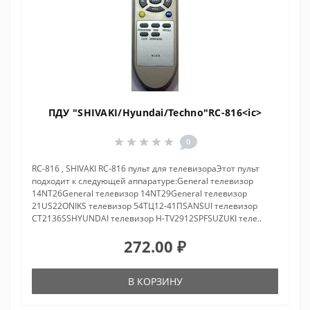
ПДУ "SHIVAKI/Hyundai/Techno"RC-816<ic>
0
RC-816 , SHIVAKI RC-816 пульт для телевизораЭтот пульт
подходит к следующей аппаратуре:General телевизор
14NT26General телевизор 14NT29General телевизор
21US22ONIKS телевизор 54ТЦ12-41ПSANSUI телевизор
CT2136SSHYUNDAI телевизор H-TV2912SPFSUZUKI теле..
272.00 ₽
В КОРЗИНУ