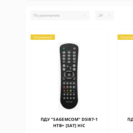
Популярный
Популя
ПДУ "SAGEMCOM" DSI87-1
ПД
НТВ+ [SAT] HIC