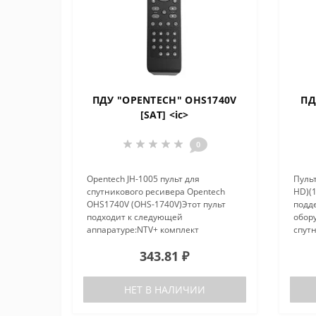
ПДУ "OPENTECH" OHS1740V
ПД
[SAT] <ic>
0
Opentech JH-1005 пульт для
Пульт
спутникового ресивера Opentech
HD)(
OHS1740V (OHS-1740V)Этот пульт
подд
подходит к следующей
обор
аппаратуре:NTV+ комплект
спут
спутникового телевидения HD
DSI87
343.81 ₽
SIMPLE 2NTV+ комплект
реси
спутникового телевидения HD
для 
Simple III ЗападOPENTECH
Sage
НЕТ В НАЛИЧИИ
спутниковый ..