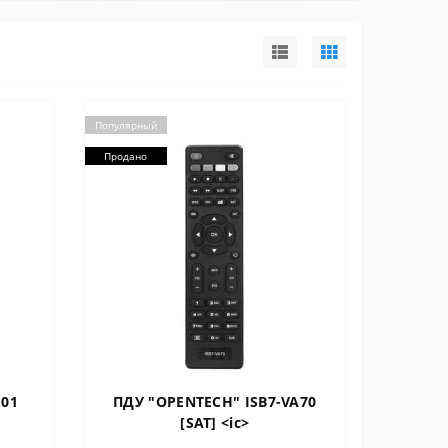
Популярный
Продано
G01
ПДУ "OPENTECH" ISB7-VA70
[SAT] <ic>