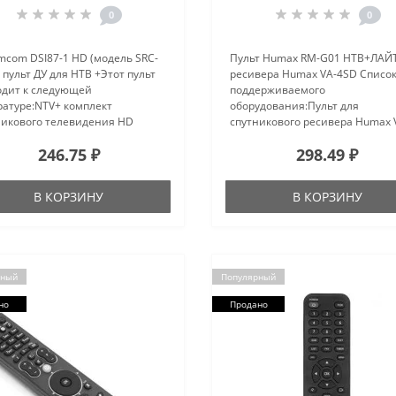
0
0
mcom DSI87-1 HD (модель SRC-
Пульт Humax RM-G01 НТВ+ЛАЙТ
 пульт ДУ для НТВ +Этот пульт
ресивера Humax VA-4SD Cписо
одит к следующей
поддерживаемого
ратуре:NTV+ комплект
оборудования:Пульт для
никового телевидения HD
спутникового ресивера Humax 
LE 2NTV+ комплект
4SDПульт для спутникового
246.75 ₽
298.49 ₽
никового телевидения HD
ресивера Humax VA-5SDNTV+
e III СибирьNTV+ комплект
комплект спутникового телеви
икового телевидения HD ..
SD MPEG4..
В КОРЗИНУ
В КОРЗИНУ
рный
Популярный
но
Продано