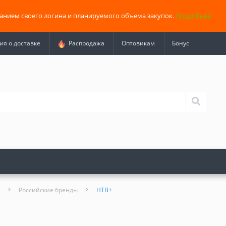
занием своего логина и планируемого объема закупок.
Подробнее
я о доставке
Распродажа
Оптовикам
Бонус
Российские бренды
НТВ+