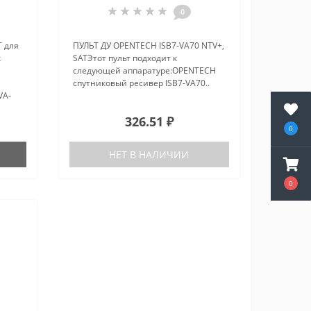
0
 для
ПУЛЬТ ДУ OPENTECH ISB7-VA70 NTV+,
к
SATЭтот пульт подходит к
следующей аппаратуре:OPENTECH
спутниковый ресивер ISB7-VA70..
VA-
326.51 ₽
0
дения
НЕТ В НАЛИЧИИ
0