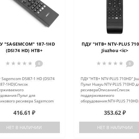
У "SAGEMCOM" 187-1HD
ПДУ "НТВ+ NTV-PLUS 71
(DSI74 HD) НТВ+
Jiuzhou <ic>
0
0
 Sagemcom DSI87-1 HD (DSI74
ПДУ "НТВ+ NTV-PLUS 710HD" Jiu
187-1HD)Cписок
Пульт Huayu NTV-PLUS 710HD д
ерживаемого
ресивераОписаниеCписок
удования:Пульт для
поддерживаемого
никового ресивера Sagemcom
оборудования:NTV-PLUS 710HD.
-1 HDПульт для спутникового
416.61 ₽
353.62 ₽
вера Sagemcom DSI74HDПульт
спутникового ресивера
mcom SRC-4709..
НЕТ В НАЛИЧИИ
НЕТ В НАЛИЧИИ