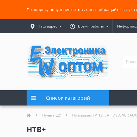
По вопросу получения оптовых цен - обращайтесь с ука
Наш адрес
Время работы
Информаци
Список категорий
Пульты ДУ
По маркам TV, T2, SAT, DVD, VCR,AUX
НТВ+