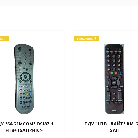
рный
Популярный
У "SAGEMCOM" DSI87-1
ПДУ "НТВ+ ЛАЙТ" RM-
НТВ+ [SAT]<HIC>
[SAT]