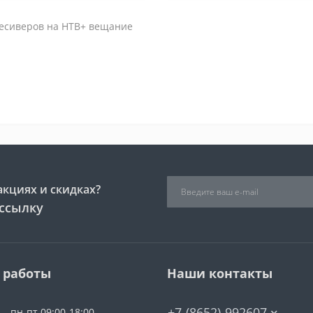
ресиверов на НТВ+ вещание
акциях и скидках?
ссылку
 работы
Наши контакты
+7-(8652)-992607
пн-пт 09:00-18:00