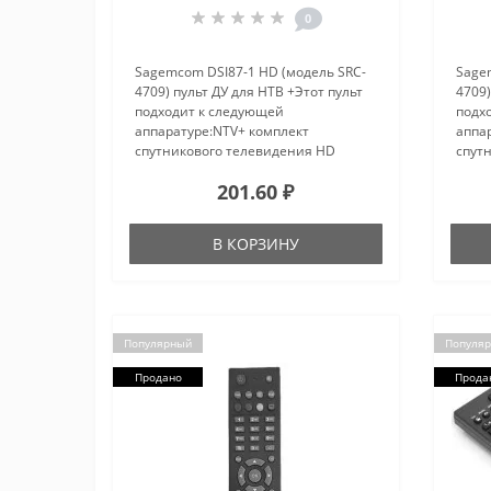
0
Sagemcom DSI87-1 HD (модель SRC-
Sage
4709) пульт ДУ для НТВ +Этот пульт
4709)
подходит к следующей
подх
аппаратуре:NTV+ комплект
аппа
спутникового телевидения HD
спут
SIMPLE 2NTV+ комплект
SIMP
201.60 ₽
спутникового телевидения HD
спут
Simple III СибирьNTV+ комплект
Simpl
спутникового телевидения HD ..
спутн
В КОРЗИНУ
Популярный
Популя
Продано
Прода