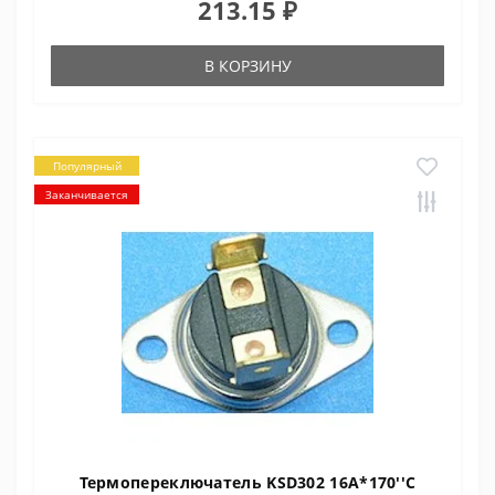
213.15 ₽
В КОРЗИНУ
Популярный
Заканчивается
Термопереключатель KSD302 16A*170''C