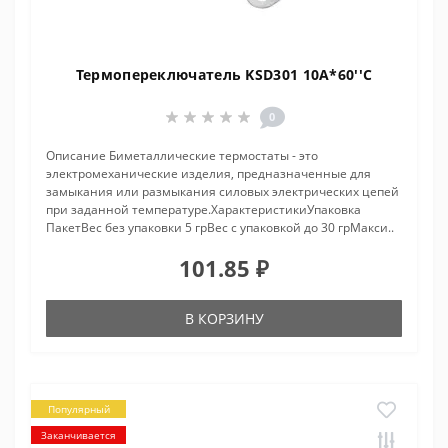
Термопереключатель KSD301 10A*60''C
0
Описание Биметаллические термостаты - это
электромеханические изделия, предназначенные для
замыкания или размыкания силовых электрических цепей
при заданной температуре.ХарактеристикиУпаковка
ПакетВес без упаковки 5 грВес с упаковкой до 30 грМакси..
101.85 ₽
В КОРЗИНУ
Популярный
Заканчивается