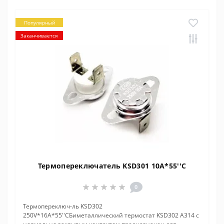
Популярный
Заканчивается
Термопереключатель KSD301 10A*55''C
0
Термопереключ-ль KSD302
250V*16A*55''CБиметаллический термостат KSD302 A314 с