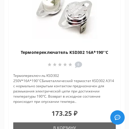
Термопереключатель KSD302 16A*190''C
0
Термопереключ-ль KSD302
250V*16A*190''CБиметаллический термостат KSD302 A314
с нормально закрытым контактом предназначен для
размыкания электрической цепи при достижении
температуры 190°С. Возврат в исходное состояние
происходит при опускании темпера..
173.25 ₽
В КОРЗИНУ