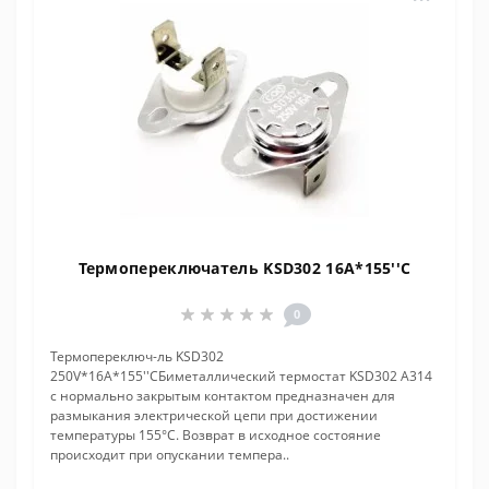
Термопереключатель KSD302 16A*155''C
0
Термопереключ-ль KSD302
250V*16A*155''CБиметаллический термостат KSD302 A314
с нормально закрытым контактом предназначен для
размыкания электрической цепи при достижении
температуры 155°С. Возврат в исходное состояние
происходит при опускании темпера..