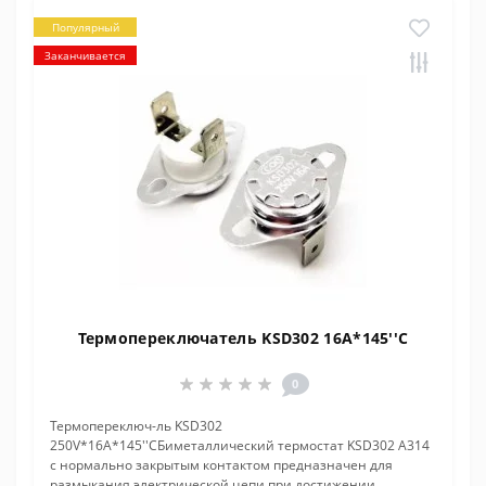
Популярный
Заканчивается
Термопереключатель KSD302 16A*145''C
0
Термопереключ-ль KSD302
250V*16A*145''CБиметаллический термостат KSD302 A314
с нормально закрытым контактом предназначен для
размыкания электрической цепи при достижении