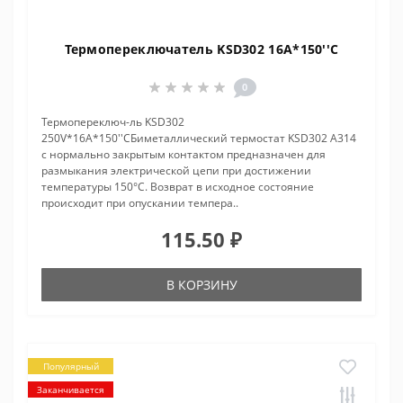
Термопереключатель KSD302 16A*150''C
0
Термопереключ-ль KSD302
250V*16A*150''CБиметаллический термостат KSD302 A314
с нормально закрытым контактом предназначен для
размыкания электрической цепи при достижении
температуры 150°С. Возврат в исходное состояние
происходит при опускании темпера..
115.50 ₽
В КОРЗИНУ
Популярный
Заканчивается