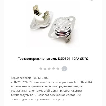
Термопереключатель KSD301 10A*65''C
0
Термопереключ-ль KSD302
250V*16A*65''CБиметаллический термостат KSD302 A314 с
нормально закрытым контактом предназначен для
размыкания электрической цепи при достижении
температуры 65°С. Возврат в исходное состояние
происходит при опускании температу..