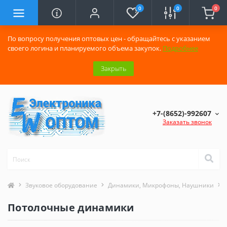
0
0
0
По вопросу получения оптовых цен - обращайтесь с указанием
своего логина и планируемого объема закупок.
Подробнее
Закрыть
+7-(8652)-992607
Заказать звонок
Звуковое оборудование
Динамики, Микрофоны, Наушники
Потолочные динамики