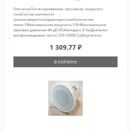
ОписаниеТип-встраиваемая, пассивная, закрытого
типаСостав комплекта1
громкоговорительХарактеристикиКоличество
полос-1Максимальная мощность-5 ВтМаксимальное
звуковое давление-84 дБ SPLИмпеданс-8 ОмДиапазон
воспроизводимых частот-250-16000 ГцИзлучатели..
1 309.77 ₽
В КОРЗИНУ