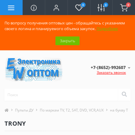
0
0
0
По вопросу получения оптовых цен - обращайтесь с указанием
своего логина и планируемого объема закупок.
Подробнее
Закрыть
+7-(8652)-992607
Заказать звонок
Пульты ДУ
По маркам TV, T2, SAT, DVD, VCR,AUX
на букву T
TRONY