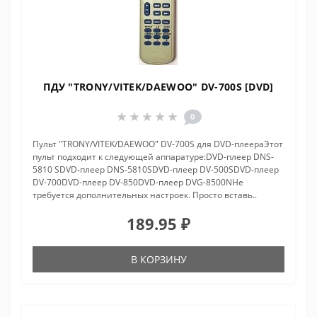
ПДУ "TRONY/VITEK/DAEWOO" DV-700S [DVD]
0
Пульт "TRONY/VITEK/DAEWOO" DV-700S для DVD-плеераЭтот
пульт подходит к следующей аппаратуре:DVD-плеер DNS-
5810 SDVD-плеер DNS-5810SDVD-плеер DV-500SDVD-плеер
DV-700DVD-плеер DV-850DVD-плеер DVG-8500NНе
требуется дополнительных настроек. Просто вставь..
189.95 ₽
В КОРЗИНУ