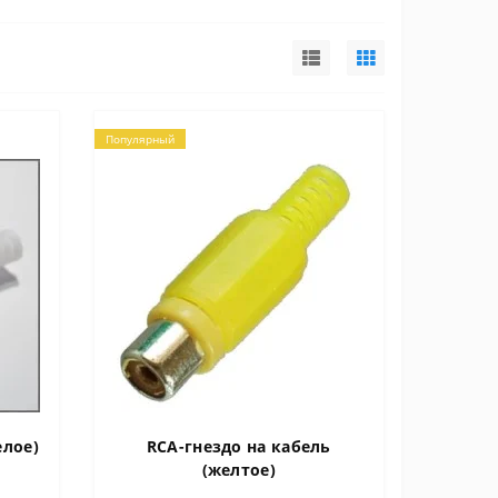
Популярный
елое)
RCA-гнездо на кабель
(желтое)