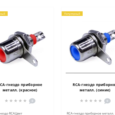
рный
Популярный
CA-гнездо приборное
RCA-гнездо приборн
металл. (красное)
металл. (синие)
0
0
гнездо RCAЦвет
RCA-гнездо приборное металл.