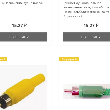
ныйНазначение аудио-видео..
(синие) Функциональное
назначение гнездоСпособ мон
на панельКоличество контакто
1цвет синий..
15.27 ₽
15.27 ₽
В КОРЗИНУ
В КОРЗИНУ
рный
Популярный