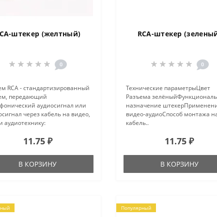
CA-штекер (желтный)
RCA-штекер (зелены
0
0
ем RCA - стандартизированный
Технические параметрыЦвет
ем, передающий
Разъема зелёныйФункционал
фонический аудиосигнал или
назначение штекерПрименен
сигнал через кабель на видео,
видео-аудиоСпособ монтажа н
и аудиотехнику:
кабель..
ессиональные звуковые карты
11.75 ₽
11.75 ₽
линейных входов и выходов),
борудование, DVD-плееры, VHS-
окамеры и..
В КОРЗИНУ
В КОРЗИНУ
рный
Популярный