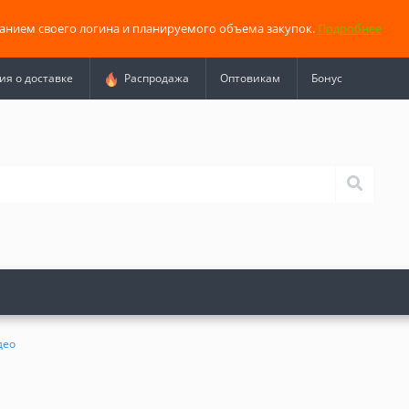
занием своего логина и планируемого объема закупок.
Подробнее
я о доставке
Распродажа
Оптовикам
Бонус
део