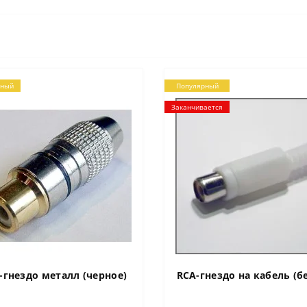
рный
Популярный
Заканчивается
-гнездо металл (черное)
RCA-гнездо на кабель (б