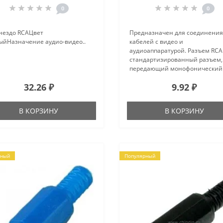
0
0
гнездо RCAЦвет
Предназначен для соединения
ыйНазначение аудио-видео..
кабелей с видео и
аудиоаппаратурой. Разъем RCA 
стандартизированный разъем,
передающий монофонический
аудиосигнал или видеосигнал 
32.26 ₽
9.92 ₽
кабель на видео и аудиотехник
звуковые карты (для линейных
входов и выходов), DVD-п..
В КОРЗИНУ
В КОРЗИНУ
рный
Популярный