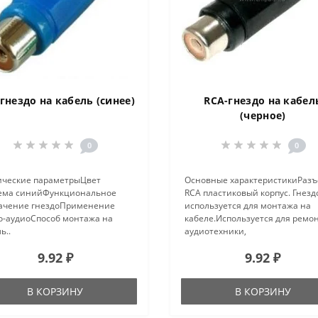
гнездо на кабель (синее)
RCA-гнездо на кабел
(черное)
0
0
ические параметрыЦвет
Основные характеристикиРаз
ема синийФункциональное
RCA пластиковый корпус. Гнезд
ачение гнездоПрименение
используется для монтажа на
о-аудиоСпособ монтажа на
кабеле.Используется для ремо
ь..
аудиотехники,
видеотехники, кабелей, а такж
9.92 ₽
9.92 ₽
производства кабелей,
удлинителей, соединителей,
переходников...
В КОРЗИНУ
В КОРЗИНУ