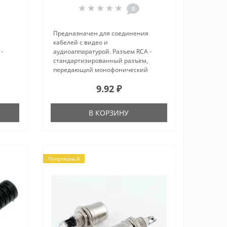
0
Предназначен для соединения
кабелей с видео и
-
аудиоаппаратурой. Разъем RCA -
стандартизированный разъем,
передающий монофонический
через
аудиосигнал или видеосигнал через
9.92 ₽
у:
кабель на видео и аудиотехнику:
звуковые карты (для линейных
входов и выходов), DVD-п..
В КОРЗИНУ
Популярный