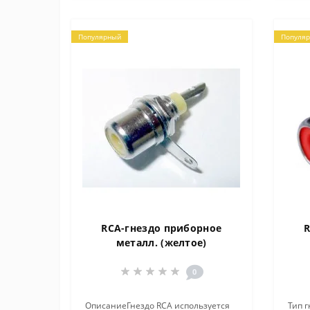
Популярный
Популя
RCA-гнездо приборное
R
металл. (желтое)
0
ОписаниеГнездо RCA используется
Тип 