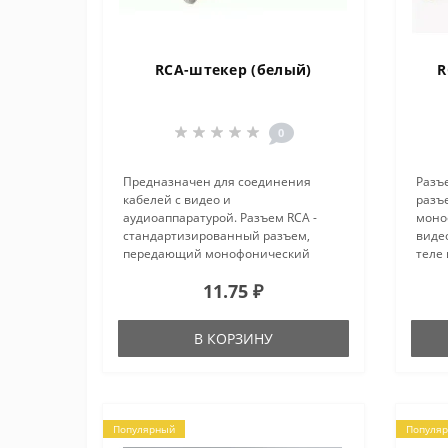
RCA-штекер (белый)
R
0
Предназначен для соединения
Разъ
кабелей с видео и
разъ
аудиоаппаратурой. Разъем RCA -
моно
стандартизированный разъем,
видео
передающий монофонический
теле 
аудиосигнал или видеосигнал через
проф
11.75 ₽
кабель на видео и аудиотехнику:
(для 
звуковые карты (для линейных
ТВ о
входов и выходов), DVD-п..
виде
В КОРЗИНУ
Популярный
Популя