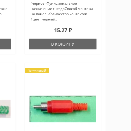
(черное) Функциональное
тажа
назначение гнездоСпособ монтажа
в
на панельКоличество контактов
1цвет черный..
15.27 ₽
В КОРЗИНУ
Популярный