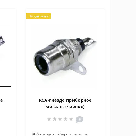
Популярный
ое
RCA-гнездо приборное
металл. (черное)
0
RCA-гнездо приборное металл.