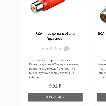
RCA-гнездо на кабель
RCA-
(красное)
0
Технические параметрыЦвет
Техн
Разъема красныйФункциональное
Разъ
назначение гнездоПрименение
назн
видео-аудиоСпособ монтажа на
виде
кабель..
кабел
9.92 ₽
В КОРЗИНУ