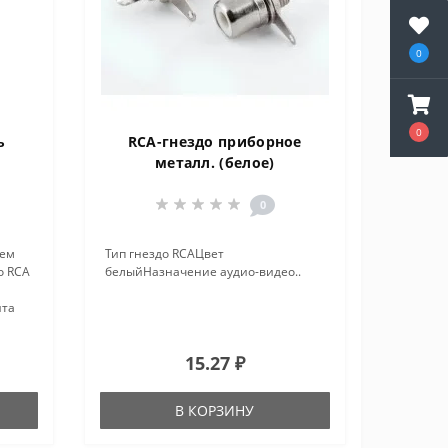
0
0
ь
RCA-гнездо приборное
металл. (белое)
0
ъем
Тип гнездо RCAЦвет
о RCA
белыйНазначение аудио-видео..
нта
е
15.27 ₽
В КОРЗИНУ