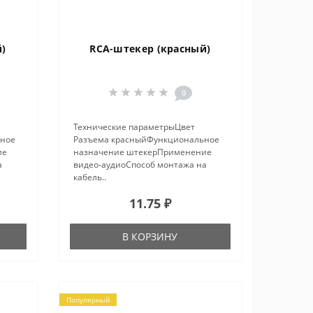
й)
RCA-штекер (красный)
0
Технические параметрыЦвет
ьное
Разъема красныйФункциональное
ие
назначение штекерПрименение
а
видео-аудиоСпособ монтажа на
кабель..
11.75 ₽
В КОРЗИНУ
Популярный