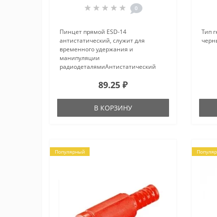
0
Пинцет прямой ESD-14
Тип 
антистатический, служит для
черн
временного удержания и
манипуляции
радиодеталямиАнтистатический
пинцет ESD-14 черного цвета
89.25 ₽
является профессиональным
инструментом для работы с
электроникой и мелкими деталями.
В КОРЗИНУ
Он предназначен для точн..
Популярный
Популя