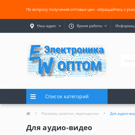
По вопросу получения оптовых цен - обращайтесь с ука
Наш адрес
Время работы
Информаци
Список категорий
Разъёмы, розетки, переходники
Для аудио-ви
Для аудио-видео