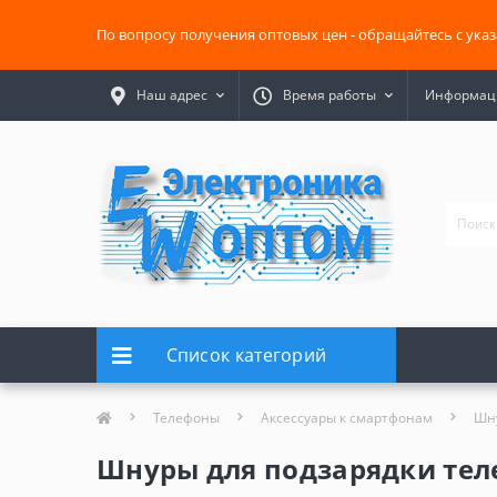
По вопросу получения оптовых цен - обращайтесь с ука
Наш адрес
Время работы
Информаци
Список категорий
Телефоны
Аксессуары к смартфонам
Шну
Шнуры для подзарядки тел