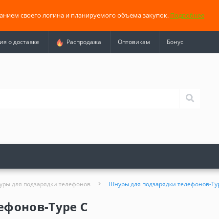
занием своего логина и планируемого объема закупок.
Подробнее
я о доставке
Распродажа
Оптовикам
Бонус
ры для подзарядки телефонов
Шнуры для подзарядки телефонов-Ty
ефонов-Type C