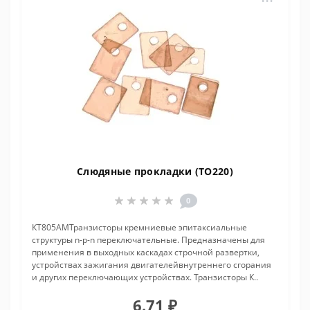
Слюдяные прокладки (TO220)
0
КТ805АМТранзисторы кремниевые эпитаксиальные
структуры n-p-n переключательные. Предназначены для
применения в выходных каскадах строчной развертки,
устройствах зажигания двигателейвнутреннего сгорания
и других переключающих устройствах. Транзисторы К..
6.71 ₽