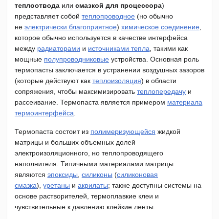
теплоотвода
или
смазкой для процессора
)
представляет собой
теплопроводное
(но обычно
не
электрически благоприятное
)
химическое соединение
,
которое обычно используется в качестве интерфейса
между
радиаторами
и
источниками тепла
, такими как
мощные
полупроводниковые
устройства.
Основная роль
термопасты заключается в устранении воздушных зазоров
(которые действуют как
теплоизоляция
) в области
сопряжения, чтобы максимизировать
теплопередачу
и
рассеивание.
Термопаста является примером
материала
термоинтерфейса
.
Термопаста состоит из
полимеризующейся
жидкой
матрицы и больших объемных долей
электроизоляционного, но теплопроводящего
наполнителя.
Типичными материалами матрицы
являются
эпоксиды
,
силиконы
(
силиконовая
смазка
),
уретаны
и
акрилаты
; также доступны системы на
основе растворителей, термоплавкие клеи и
чувствительные к давлению клейкие ленты.