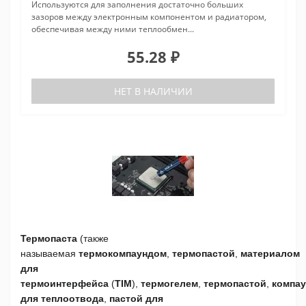
Используются для заполнения достаточно больших
зазоров между электронным компонентом и радиатором,
обеспечивая между ними теплообмен...
55.28 ₽
НЕТ В НАЛИЧИИ
Термопаста
(также
называемая
термокомпаундом
,
термопастой
,
материалом
для
термоинтерфейса
(
TIM
),
термогелем
,
термопастой
,
компа
для теплоотвода
,
пастой для