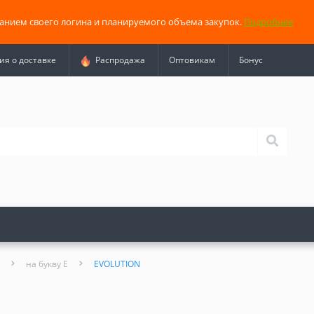
занием своего логина и планируемого объема закупок.
Подробнее
я о доставке
Распродажа
Оптовикам
Бонус
на букву E
EVOLUTION