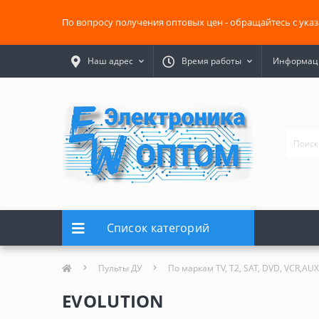
По вопросу получения оптовых цен - обращайтесь с ука
Наш адрес
Время работы
Информаци
Список категорий
Пульты ДУ
По маркам TV, T2, SAT, DVD, VCR,AUX
EVOLUTION