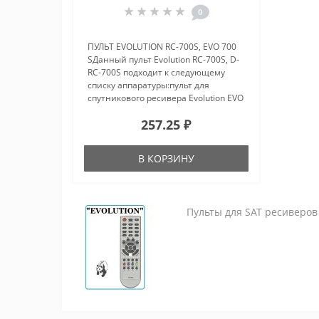
0
ПУЛЬТ EVOLUTION RC-700S, EVO 700
SДанный пульт Evolution RC-700S, D-
RC-700S подходит к следующему
списку аппаратуры:пульт для
спутникового ресивера Evolution EVO
700 Sпульт для спутникового
257.25 ₽
ресивера Evolution 700Sпульт для
спутникового ресивера Evolu..
В КОРЗИНУ
Пульты для SAT ресиверов