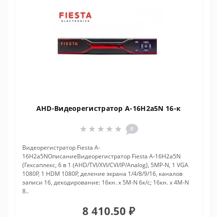
AHD-Видеорегистратор A-16H2a5N 16-к
0
Видеорегистратор Fiesta A-
16H2a5NОписаниеВидеорегистратор Fiesta A-16H2a5N
(Гексаплекс, 6 в 1 (AHD/TVI/XVI/CVI/IP/Analog), 5МP-N, 1 VGA
1080P, 1 HDM 1080P, деление экрана 1/4/8/9/16, каналов
записи 16, декодирование: 16кн. х 5M-N 6к/с; 16кн. х 4M-N
8..
8 410.50 ₽