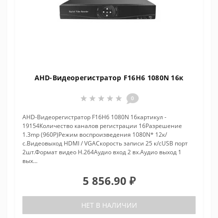
AHD-Видеорегистратор F16H6 1080N 16к
0
AHD-Видеорегистратор F16H6 1080N 16картикул -
19154Количество каналов регистрации 16Разрешение
1.3mp (960P)Режим воспроизведения 1080N* 12к/
с.Видеовыход HDMI / VGAСкорость записи 25 к/сUSB порт
2шт.Формат видео H.264Аудио вход 2 вх.Аудио выход 1
вых...
5 856.90 ₽
НЕТ В НАЛИЧИИ