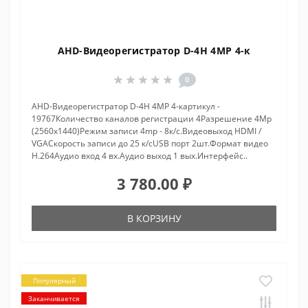
AHD-Видеорегистратор D-4H 4MP 4-к
0
AHD-Видеорегистратор D-4H 4MP 4-картикул -
19767Количество каналов регистрации 4Разрешение 4Mp
(2560x1440)Режим записи 4mp - 8к/с.Видеовыход HDMI /
VGAСкорость записи до 25 к/сUSB порт 2шт.Формат видео
H.264Аудио вход 4 вх.Аудио выход 1 вых.Интерфейс..
3 780.00 ₽
В КОРЗИНУ
Популярный
Заканчивается