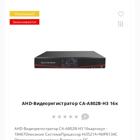
Популярный
Заканчивается
AHD-Видеорегистратор CA-A802B-H3 16к
0
AHD-Видеорегистратор CA-A802B-H3 16картикул -
18467Описание СистемаПроцессор Hi3521A+NVP6134C
Операционная система Встроенная ОС