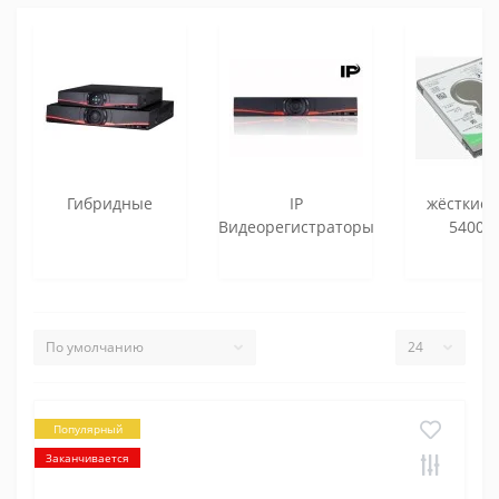
Гибридные
IP
жёсткие 
Видеорегистраторы
5400r
Популярный
Заканчивается