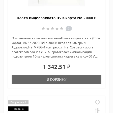
Плата видеозахвата DVR-карта No:2000FB
0
Описаниетехническое описаниеПлата видеозахвата (DVR-
карта) JMK SK-2000FB/EK-500FB Вход для камеры 4
Аудиовход НетMPEG-4 компрессия НетСовместимость
протоколов полная с P/T/Z протоколом Сигнализация
подключения 16-каналов сигнали Кадры в секунду 60 Ус..
1 342.51 ₽
В КОРЗИНУ
Популярный
Продано