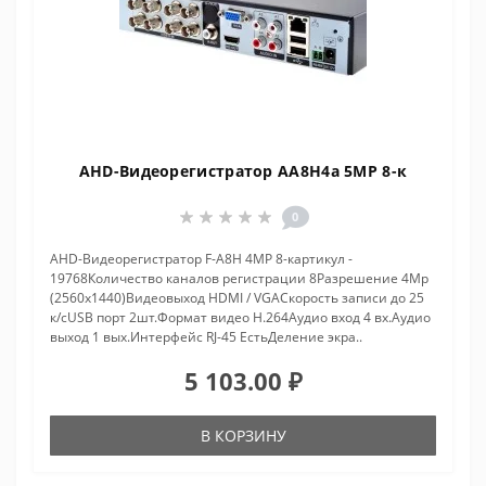
AHD-Видеорегистратор AA8H4a 5MP 8-к
0
AHD-Видеорегистратор F-A8H 4MP 8-картикул -
19768Количество каналов регистрации 8Разрешение 4Mp
(2560x1440)Видеовыход HDMI / VGAСкорость записи до 25
к/сUSB порт 2шт.Формат видео H.264Аудио вход 4 вх.Аудио
выход 1 вых.Интерфейс RJ-45 ЕстьДеление экра..
5 103.00 ₽
В КОРЗИНУ