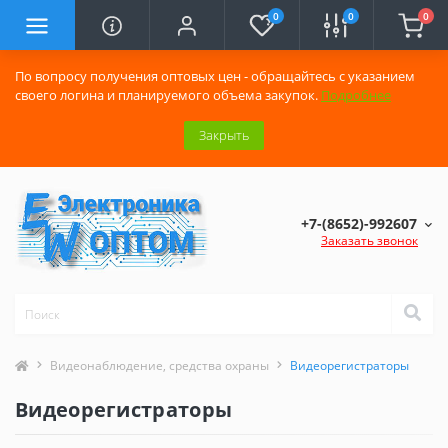
0
0
0
По вопросу получения оптовых цен - обращайтесь с указанием
своего логина и планируемого объема закупок.
Подробнее
Закрыть
+7-(8652)-992607
Заказать звонок
Видеонаблюдение, средства охраны
Видеорегистраторы
Видеорегистраторы