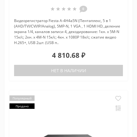
0
Видеорегистратор Fiesta A-4H4a5N (Пентаплекс, 5 в 1
(AHD/TVI/CVI/IP/Analog), 5MP-N, 1 VGA , 1 HDMI HD, деление
экрана 1/4, каналов записи 4, декодирование: 1кн. х 5M-N
15к/с; 2кн. х 4M-N 15к/с; 4кн. х 1080P 18к/с; сжатие видео
H.265+, USB 2шт. (USB п..
4 810.68 ₽
НЕТ В НАЛИЧИИ
Популярный
Продано