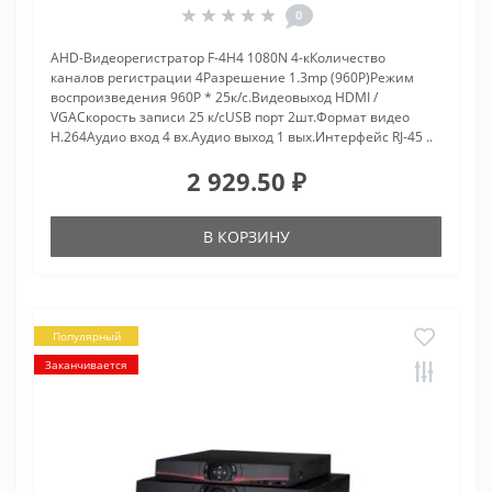
0
AHD-Видеорегистратор F-4H4 1080N 4-кКоличество
каналов регистрации 4Разрешение 1.3mp (960P)Режим
воспроизведения 960P * 25к/с.Видеовыход HDMI /
VGAСкорость записи 25 к/сUSB порт 2шт.Формат видео
H.264Аудио вход 4 вх.Аудио выход 1 вых.Интерфейс RJ-45 ..
2 929.50 ₽
В КОРЗИНУ
Популярный
Заканчивается