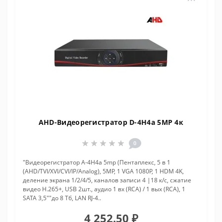
AHD-Видеорегистратор D-4H4a 5MP 4к
0
"Видеорегистратор A-4H4a 5mp (Пентаплекс, 5 в 1
(AHD/TVI/XVI/CVI/IP/Analog), 5MP, 1 VGA 1080P, 1 HDM 4K,
деление экрана 1/2/4/5, каналов записи 4 |18 к/c, сжатие
видео H.265+, USB 2шт., аудио 1 вх (RCA) / 1 вых (RCA), 1
SATA 3,5""до 8 Тб, LAN RJ-4..
4 252.50 ₽