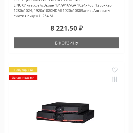
LINUXИнтерфейсЭкран 1/4/9/16VGA 1024х768, 1280х720,
1280х1024, 1920х1080HDMI 1920х1080ЗаписьАлгоритм
сжатия видео H.264 M..
8 221.50 ₽
В КОРЗИНУ
Популярный
Заканчивается