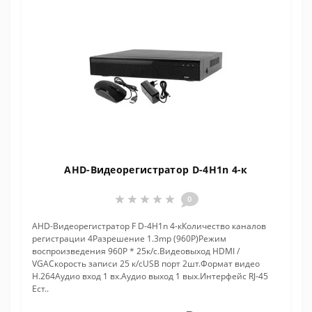
AHD-Видеорегистратор D-4H1n 4-к
0
AHD-Видеорегистратор F D-4H1n 4-кКоличество каналов
регистрации 4Разрешение 1.3mp (960P)Режим
воспроизведения 960P * 25к/с.Видеовыход HDMI /
VGAСкорость записи 25 к/сUSB порт 2шт.Формат видео
H.264Аудио вход 1 вх.Аудио выход 1 вых.Интерфейс RJ-45
Ест..