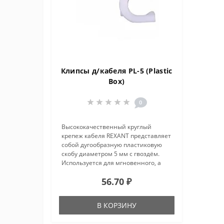
Клипсы д/кабеля PL-5 (Plastic
Box)
0
Высококачественный круглый
крепеж кабеля REXANT представляет
собой дугообразную пластиковую
скобу диаметром 5 мм с гвоздём.
Используется для мгновенного, а
главное надёжного крепления
56.70 ₽
проводов и кабелей к поверхностям
стен, несущих конструкций и пото..
В КОРЗИНУ