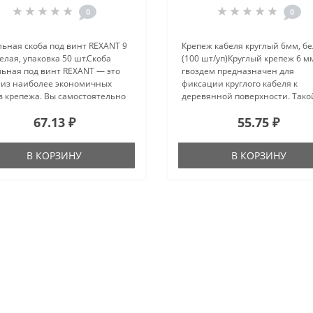
0
0
ьная скоба под винт REXANT 9
Крепеж кабеля круглый 6мм, б
елая, упаковка 50 шт.Скоба
(100 шт/уп)Круглый крепеж 6 м
льная под винт REXANT — это
гвоздем предназначен для
 из наиболее экономичных
фиксации круглого кабеля к
в крепежа. Вы самостоятельно
деревянной поверхности. Тако
те выбрать наиболее
крепеж будет особенно полезе
67.13 ₽
55.75 ₽
одящий либо имеющийся у вас
использования на даче или в
личии вид крепежа данной
частном деревянном
..
доме.Представляет соб..
В КОРЗИНУ
В КОРЗИНУ