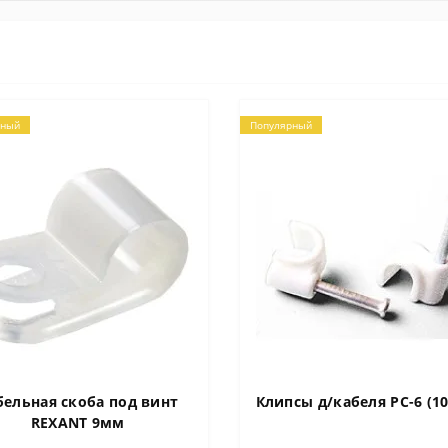
рный
Популярный
бельная скоба под винт
Клипсы д/кабеля PC-6 (1
REXANT 9мм