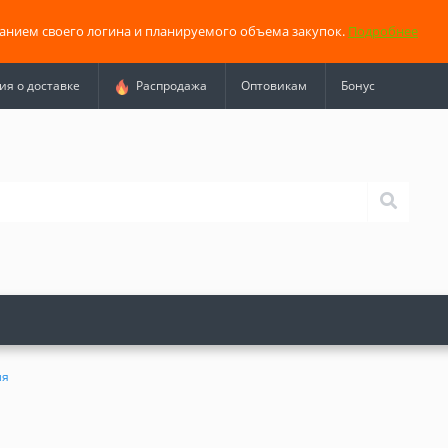
занием своего логина и планируемого объема закупок.
Подробнее
я о доставке
Распродажа
Оптовикам
Бонус
ля