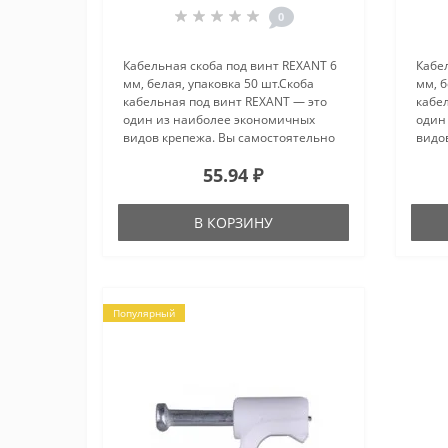
0
Кабельная скоба под винт REXANT 6
Кабел
мм, белая, упаковка 50 шт.Скоба
мм, б
кабельная под винт REXANT — это
кабе
один из наиболее экономичных
один
видов крепежа. Вы самостоятельно
видо
можете выбрать наиболее
може
55.94 ₽
подходящий либо имеющийся у вас
подх
в наличии вид крепежа данной
в на
скобы..
скобы
В КОРЗИНУ
Популярный