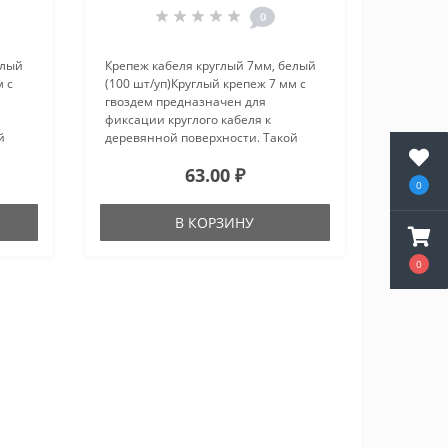
0
елый
Крепеж кабеля круглый 7мм, белый
м с
(100 шт/уп)Круглый крепеж 7 мм с
гвоздем предназначен для
фиксации круглого кабеля к
й
деревянной поверхности. Такой
н для
крепеж будет особенно полезен для
63.00 ₽
использования на даче или в
0
частном деревянном
доме.Представляет соб..
В КОРЗИНУ
0