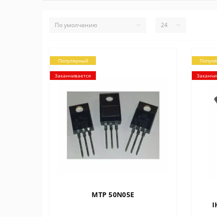
Популярный
Попул
Заканчивается
Заканчи
MTP 50N05E
I