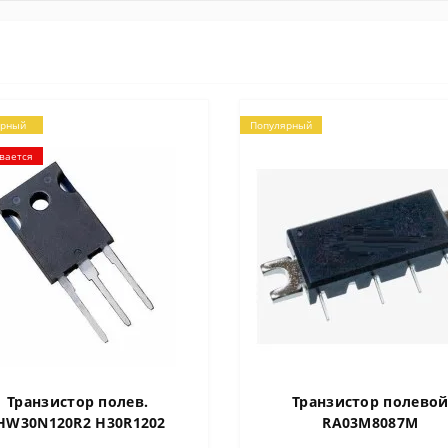
ярный
Популярный
вается
Транзистор полев.
Транзистор полево
HW30N120R2 H30R1202
RA03M8087M