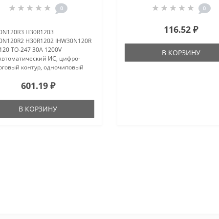
0
0
116.52 ₽
0N120R3 H30R1203
0N120R2 H30R1202 IHW30N120R
120 TO-247 30A 1200V
В КОРЗИНУ
Автоматический ИС, цифро-
оговый контур, одночиповый
окомпьютер,
601.19 ₽
электрическая муфта,
ение, T Третермальный
ятор напряжения, SCR,
В КОРЗИНУ
ой эффект, Шо..