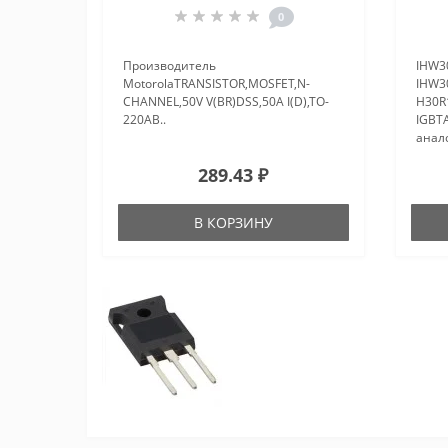
0
Производитель
IHW3
MotorolaTRANSISTOR,MOSFET,N-
IHW3
CHANNEL,50V V(BR)DSS,50A I(D),TO-
H30R
220AB..
IGBT
анал
микр
289.43 ₽
фото
хран
регул
В КОРЗИНУ
Полев