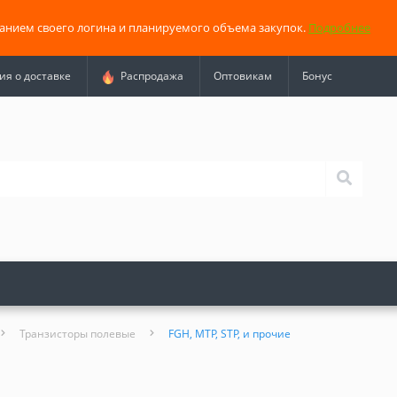
занием своего логина и планируемого объема закупок.
Подробнее
я о доставке
Распродажа
Оптовикам
Бонус
Транзисторы полевые
FGH, MTP, STP, и прочие