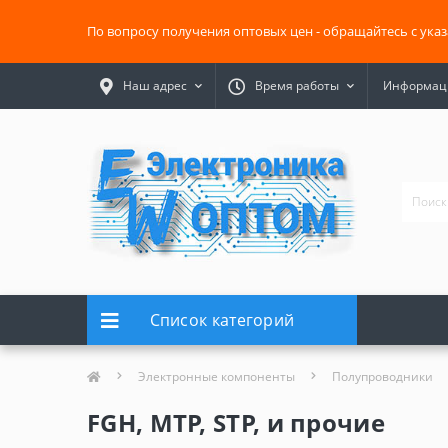
По вопросу получения оптовых цен - обращайтесь с ука
Наш адрес
Время работы
Информаци
Список категорий
Электронные компоненты
Полупроводники
FGH, MTP, STP, и прочие