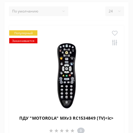
Популярный
Заканчивается
ПДУ "MOTOROLA" MXv3 RC1534849 [TV]<ic>
0