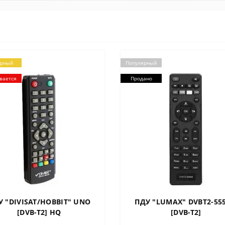
ярный
Популярный
вается
Продано
У "DIVISAT/HOBBIT" UNO
ПДУ "LUMAX" DVBT2-55
[DVB-T2] HQ
[DVB-T2]