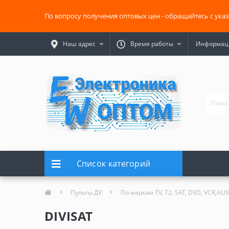
По вопросу получения оптовых цен - обращайтесь с ука
Наш адрес
Время работы
Информаци
Список категорий
Пульты ДУ
По маркам TV, T2, SAT, DVD, VCR,AUX
DIVISAT