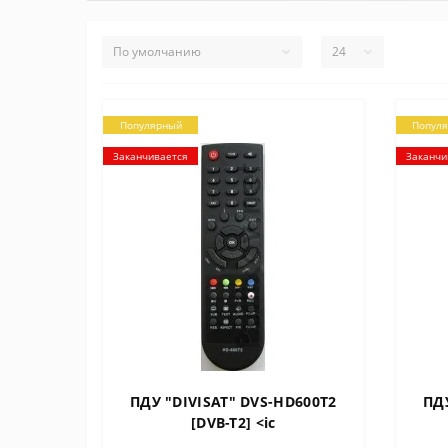
Популярный
Попул
Заканчивается
Заканчи
ПДУ "DIVISAT" DVS-HD600T2
ПД
[DVB-T2] <ic