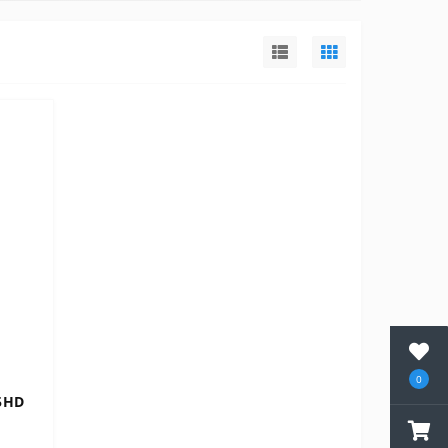
0
5HD