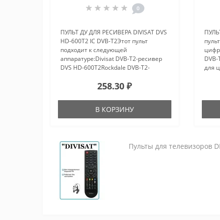
0
ПУЛЬТ ДУ ДЛЯ РЕСИВЕРА DIVISAT DVS
ПУЛЬ
HD-600T2 IC DVB-T2Этот пульт
пульт
подходит к следующей
цифр
аппаратуре:Divisat DVB-T2-ресивер
DVB-T
DVS HD-600T2Rockdale DVB-T2-
для 
ресивер T1000..
ресив
258.30 ₽
HOBB
В КОРЗИНУ
Пульты для телевизоров DI