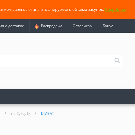
занием своего логина и планируемого объема закупок.
Подробнее
я о доставке
Распродажа
Оптовикам
Бонус
на букву D
DIVISAT