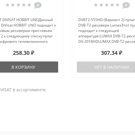
0
0
Т DIVISAT HOBBIT UNOДанный
DVBT2-555HD (Вариант 2) пульт
 DiVisat HOBBIT UNO подходит к
DVB-T2-ресивера LumaxЭтот пу
овым ресиверам приставкам
подходит к следующей
2 к следующему списку:пульт
аппаратуре:LUMAX DVB-T2-рес
цифрового телевизионного
DV-2018HDLUMAX DVB-T2-реси
ера приставки DVB-T2 DiVisat
DV-2104HDLUMAX DVB-T2-реси
258.30 ₽
307.34 ₽
IT UNO..
DV-2106HDLUMAX DVB-T2-реси
DV-3018HDLUMAX DVB-T2-реси
DV-3201HDLU..
В КОРЗИНУ
НЕТ В НАЛИЧИИ
VISAT в ассортименте.