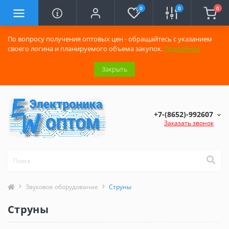
0
0
0
По вопросу получения оптовых цен - обращайтесь с указанием
своего логина и планируемого объема закупок.
Подробнее
Закрыть
+7-(8652)-992607
Заказать звонок
Звуковое оборудование
Струны
Струны