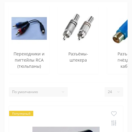
Переходники и
Разъёмы-
Разъё
пигтейлы RCA
штекера
гнёзда
(тюльпаны)
кабе
Популярный