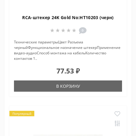
RCA-штекер 24K Gold No:HT10203 (черн)
0
Технические параметрыЦвет Разъема
черныйФункциональное назначение штекерПрименение
видео-аудиоСпособ монтажа на кабельКоличество
контактов 1..
77.53 ₽
В КОРЗИНУ
Популярный