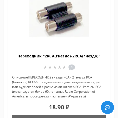
Переходник "2RCA(гнездо)-2RCA(гнездо)"
0
ОписаниеПЕРЕХОДНИК 2 гнезда RCA - 2 гнезда RCA
(бинокль) REXANT предназначен для соединения видео
или аудиокабелей с разъемами штекер RCA. Разъем RCA
(используется более 60 лет, англ. Radio Corporation of
America, в просторечии «тюльпан», AV-разъем) ..
18.90 ₽