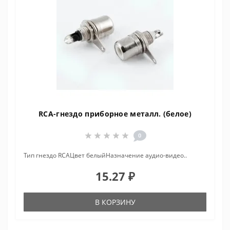
RCA-гнездо приборное металл. (белое)
0
Тип гнездо RCAЦвет белыйНазначение аудио-видео..
15.27 ₽
В КОРЗИНУ