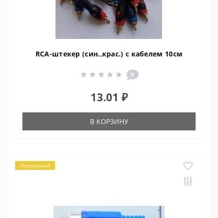
RCA-штекер (син.,крас.) с кабелем 10см
0
13.01 ₽
В КОРЗИНУ
Популярный