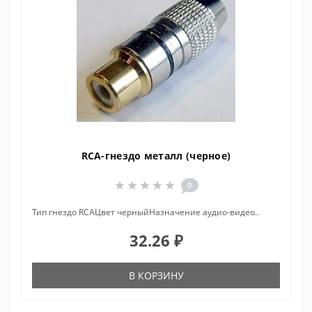
RCA-гнездо металл (черное)
0
Тип гнездо RCAЦвет черныйНазначение аудио-видео..
32.26 ₽
В КОРЗИНУ