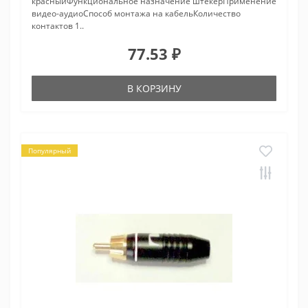
красныйФункциональное назначение штекерПрименение
видео-аудиоСпособ монтажа на кабельКоличество
контактов 1..
77.53 ₽
В КОРЗИНУ
Популярный