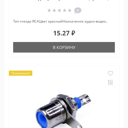
0
Тип гнездо RCAЦвет красныйНазначение аудио-видео..
15.27 ₽
В КОРЗИНУ
Популярный