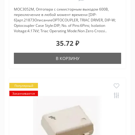
MOC3052M, Оптопара с симисторным выходом 600В,
переключение в любой момент времени [DIP-
6]арт.21873ОписаниеOPTOCOUPLER, TRIAC DRIVER, DIP-W;
Optocoupler Case Style:DIP; No. of Pins:6Pins; Isolation
Voltage:4.17kV; Triac Operating Mode:Non Zero Crossi..
35.72 ₽
В КОРЗИНУ
Популярный
Заканчивается