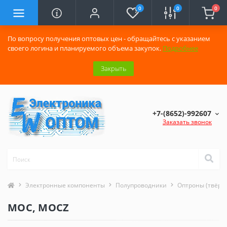
0
0
0
По вопросу получения оптовых цен - обращайтесь с указанием
своего логина и планируемого объема закупок.
Подробнее
Закрыть
+7-(8652)-992607
Заказать звонок
Электронные компоненты
Полупроводники
Оптроны (твёрд
MOC, MOCZ