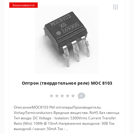
Заканчивается
Оптрон (твердотельное реле) MOC 8103
0
ОписаниеMOC8103 Pbf оптопарыПроизводитель:
Vishay/Semiconductors Вредные вещества: RoHS Без свинца
Тип входа: DC Voltage - Isolation: 5300Vrms Current Transfer
Ratio (Min): 108% @ 10mA Напряжение выходное: 30В Ток
выходной / канал: 50mA Ток - ..