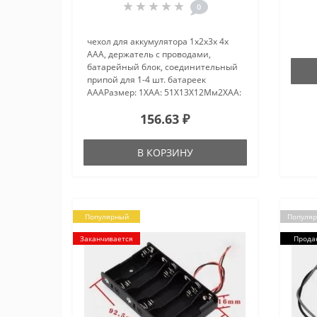
0
чехол для аккумулятора 1x2x3x 4x
AAA, держатель с проводами,
батарейный блок, соединительный
припой для 1-4 шт. батареек
AAAРазмер: 1XAA: 51X13X12Мм2XAA:
51X24X12mm3XAA:
156.63 ₽
51X35X12mm4XAA: 51X50X12mm
Материал:Пластик + металлические
вставки/пружины Цве..
В КОРЗИНУ
Популярный
Популя
Заканчивается
Прода