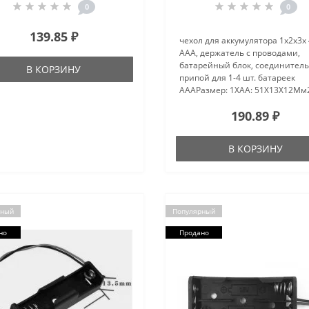
0
0
139.85 ₽
чехол для аккумулятора 1x2x3x 
AAA, держатель с проводами,
батарейный блок, соединител
В КОРЗИНУ
припой для 1-4 шт. батареек
AAAРазмер: 1XAA: 51X13X12Мм
51X24X12mm3XAA:
190.89 ₽
51X35X12mm4XAA: 51X50X12m
Материал:Пластик + металлич
вставки/пружины Цве..
В КОРЗИНУ
рный
Популярный
но
Продано