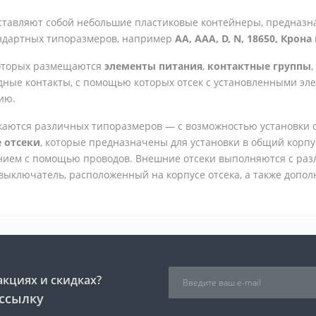
тавляют собой небольшие пластиковые контейнеры, предназн
андартных типоразмеров, например
АА,
ААА,
D, N,
18650,
Крона
которых размещаются
элементы питания
,
контактные группы
одные контакты, с помощью которых отсек с установленными э
ию.
аются различных типоразмеров — с возможностью установки од
 отсеки
, которые предназначены для установки в общий корпу
нием с помощью проводов. Внешние отсеки выполняются с ра
 выключатель, расположенный на корпусе отсека, а также допо
акциях и скидках?
ссылку