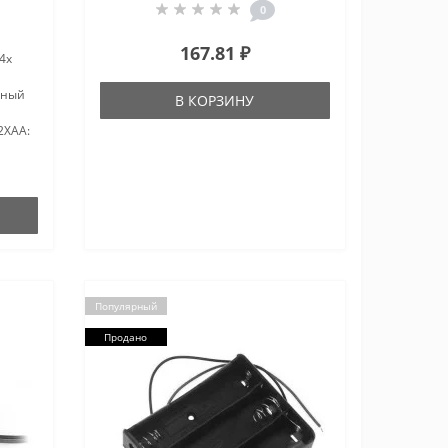
0
167.81 ₽
4x
ьный
В КОРЗИНУ
2XAA:
m
еские
Популярный
Продано