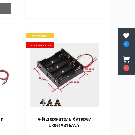
Популярный
0
Заканчивается
0
еи
4-й Держатель батареи
LR06(А316/AA)