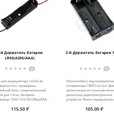
-й Держатель батареи
2-й Держатель батареи 
LR03(А286/AAA)
0
0
 для аккумулятора 1x2x3x 4x
ОписаниеБокс под аккумулятор
держатель с проводами,
типаразмера 18650 на 2шт. Для
рейный блок, соединительный
организации источников пита
й для 1-4 шт. батареек
различных радиоэлектронных
азмер: 1XAA: 51X13X12Мм2XAA:
устройств. Имеет подпружине
4X12mm3XAA:
минусовой контакт. Соединени
115.50 ₽
105.00 ₽
5X12mm4XAA: 51X50X12mm
последовательное.Материал
риал:Пластик + металлические
ПластикКоличество ячеек 2Дл