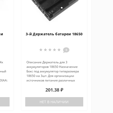
еи
3-й Держатель батареи 18650
0
4x
Описание Держатель для 3
аккумуляторов 18650 Назначение
ьный
Бокс под аккумулятор типаразмера
18650 на 3шт. Для организации
2XAA:
источников питания различных
радиоэлектронных устройств. Имеет
201.38 ₽
m
подпружиненный минусовой
еские
контакт. Соединение –
последовательное.Мате..
НЕТ В НАЛИЧИИ