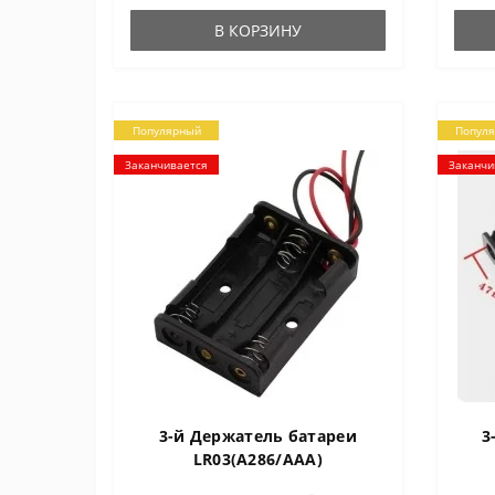
проводов 15..
вста
В КОРЗИНУ
Популярный
Попул
Заканчивается
Заканчи
3-й Держатель батареи
3
LR03(А286/AAA)