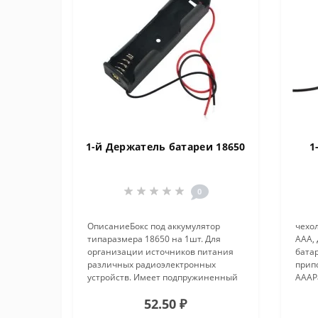
1-й Держатель батареи 18650
1
0
ОписаниеБокс под аккумулятор
чехол
типаразмера 18650 на 1шт. Для
AAA, 
организации источников питания
бата
различных радиоэлектронных
припо
устройств. Имеет подпружиненный
AAAР
минусовой контакт. Соединение –
51X2
52.50 ₽
последовательное.Материал
51X3
ПластикКоличество ячеек 1Длина
Мате