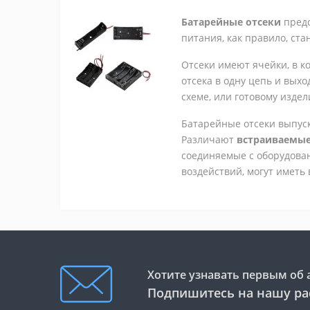
Батарейные отсеки
предс
питания, как правило, ст
Отсеки имеют ячейки, в 
отсека в одну цепь и вых
схеме, или готовому издел
Батарейные отсеки выпуск
Различают
встраиваемые
соединяемые с оборудова
воздействий, могут иметь
Хотите узнавать первым об 
Подпишитесь на нашу ра