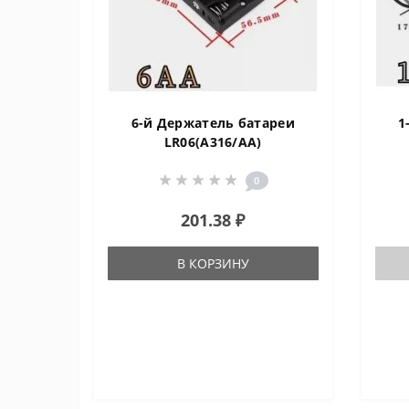
6-й Держатель батареи
1
LR06(А316/AA)
0
201.38 ₽
В КОРЗИНУ