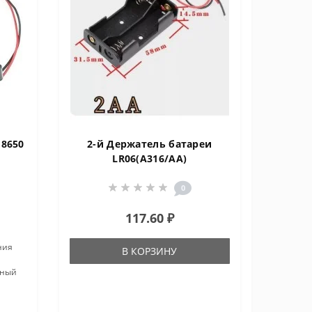
18650
2-й Держатель батареи
LR06(А316/AA)
0
117.60 ₽
ния
В КОРЗИНУ
нный
е –
ина