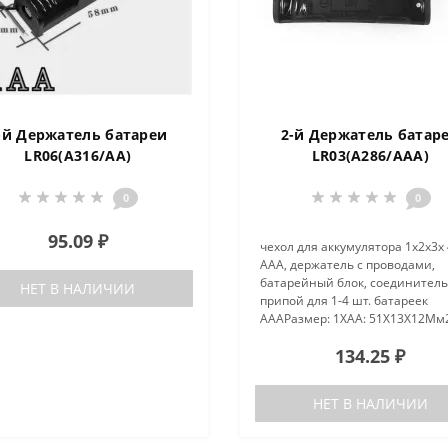
-й Держатель батареи
2-й Держатель батар
LR06(А316/AA)
LR03(А286/AAA)
0
0
95.09 ₽
чехол для аккумулятора 1x2x3x 
AAA, держатель с проводами,
батарейный блок, соединител
НЕТ В НАЛИЧИИ
припой для 1-4 шт. батареек
AAAРазмер: 1XAA: 51X13X12Мм
51X24X12mm3XAA:
134.25 ₽
51X35X12mm4XAA: 51X50X12m
Материал:Пластик + металлич
вставки/пружины Цве..
НЕТ В НАЛИЧИИ