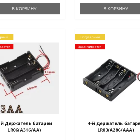
вки/пружины Цве..
проводов 15..
В КОРЗИНУ
В КОРЗИНУ
ярный
Популярный
вается
Заканчивается
-й Держатель батареи
4-й Держатель батар
LR06(А316/AA)
LR03(А286/AAA)