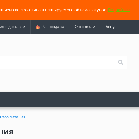
занием своего логина и планируемого объема закупок.
Подробнее
я о доставке
Распродажа
Оптовикам
Бонус
нтов питания
ния