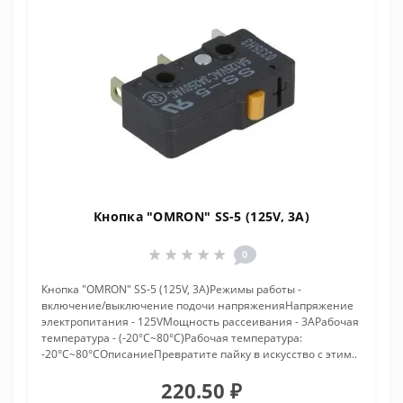
Кнопка "OMRON" SS-5 (125V, 3A)
0
Кнопка "OMRON" SS-5 (125V, 3A)Режимы работы -
включение/выключение подочи напряженияНапряжение
электропитания - 125VМощность рассеивания - 3AРабочая
температура - (-20°C~80°C)Рабочая температура:
-20°C~80°CОписаниеПревратите пайку в искусство с этим..
220.50 ₽