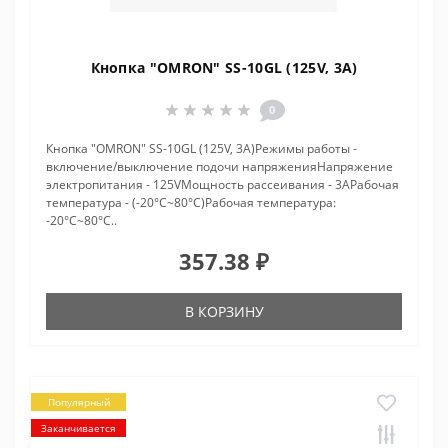
Кнопка "OMRON" SS-10GL (125V, 3A)
0
Кнопка "OMRON" SS-10GL (125V, 3A)Режимы работы -
включение/выключение подочи напряженияНапряжение
электропитания - 125VМощность рассеивания - 3AРабочая
температура - (-20°C~80°C)Рабочая температура:
-20°C~80°C..
357.38 ₽
В КОРЗИНУ
Популярный
Заканчивается