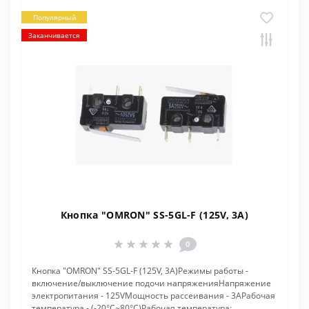
Популярный
Заканчивается
Кнопка "OMRON" SS-5GL-F (125V, 3A)
0
Кнопка "OMRON" SS-5GL-F (125V, 3A)Режимы работы -
включение/выключение подочи напряженияНапряжение
электропитания - 125VМощность рассеивания - 3AРабочая
температура - (-20°C~80°C)Рабочая температура: