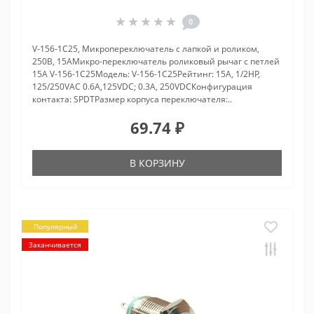
0
V-156-1C25, Микропереключатель с лапкой и роликом,
250В, 15АМикро-переключатель роликовый рычаг с петлей
15A V-156-1C25Модель: V-156-1C25Рейтинг: 15A, 1/2HP,
125/250VAC 0.6A,125VDC; 0.3A, 250VDCКонфигурация
контакта: SPDTРазмер корпуса переключателя:..
69.74 ₽
В КОРЗИНУ
Популярный
Заканчивается