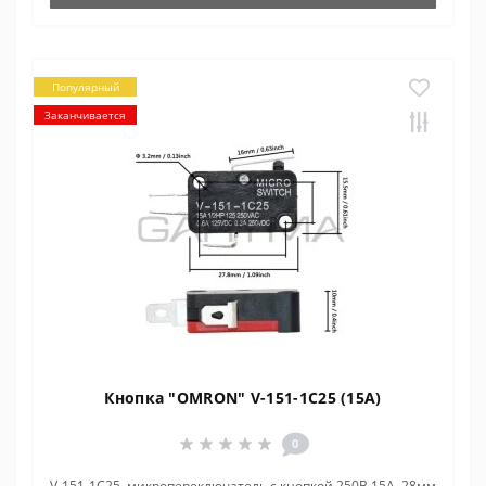
Популярный
Заканчивается
Кнопка "OMRON" V-151-1C25 (15A)
0
V-151-1C25, микропереключатель с кнопкой 250В 15А, 28мм