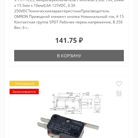
х 15.5мм х 10мм0,6A 125VDC, 0.3A
250VDCТехническиехарактеристикиПроизводитель
OMRON Приводной элемент кнопка Номинальный ток, А 15
Контактная группа SPDT Рабочее перем.напряжение, В 250
Вес: 6 г..
141.75 ₽
В КОРЗИНУ
Популярный
Заканчивается