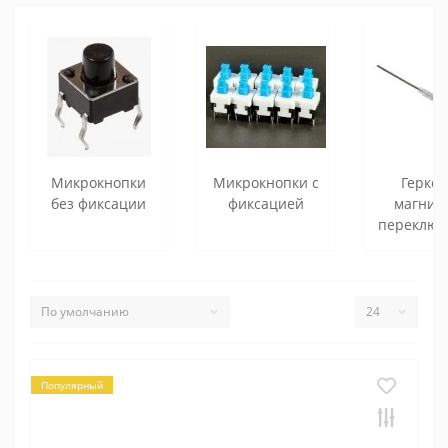
Микрокнопки
Микрокнопки с
Герко
без фиксации
фиксацией
магнит
переключ
Популярный