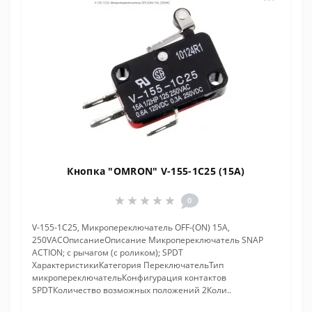
Кнопка "OMRON" V-155-1C25 (15A)
0
V-155-1C25, Микропереключатель OFF-(ON) 15A,
250VACОписаниеОписание Микропереключатель SNAP
ACTION; с рычагом (с роликом); SPDT
ХарактеристикиКатегория ПереключательТип
микропереключательКонфигурация контактов
SPDTКоличество возможных положений 2Коли..