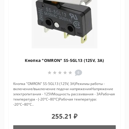
Кнопка "OMRON" SS-5GL13 (125V, 3A)
0
Кнопка "OMRON" SS-5GL13 (125V, 3A)Режимы работы -
включение/выключение подочи напряженияНапряжение
электропитания - 125VМощность рассеивания - 3AРабочая
температура - (-20°C~80°C)Рабочая температура:
-20°C~80°C..
255.21 ₽