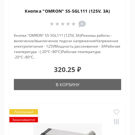
Кнопка "OMRON" SS-5GL111 (125V, 3A)
0
Кнопка "OMRON" SS-5GL111 (125V, 3A)Режимы работы -
включение/выключение подочи напряженияНапряжение
электропитания - 125VМощность рассеивания - 3AРабочая
температура - (-20°C~80°C)Рабочая температура:
-20°C~80°C..
320.25 ₽
В КОРЗИНУ
Популярный
Заканчивается