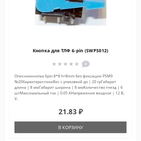
Кнопка для ТЛФ 6-pin (SWPS012)
0
Описниекнопка 6pin 8*8 h=8mm без фиксации PSM9
№20ХарактеристикиВес с упаковкой до | 20 грГабарит
длина | 8 ммГабарит ширина | 8 ммКоличество гнезд | 6
штМаксимальный ток | 0.05 АНапряжение входное | 12 В,
V..
21.83 ₽
В КОРЗИНУ