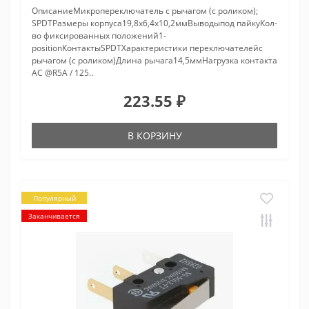
ОписаниеМикропереключатель с рычагом (с роликом);
SPDTРазмеры корпуса19,8x6,4x10,2ммВыводыпод пайкуКол-
во фиксированных положений1-
positionКонтактыSPDTХарактеристики переключателейс
рычагом (с роликом)Длина рычага14,5ммНагрузка контакта
AC @R5A / 125..
223.55 ₽
В КОРЗИНУ
Популярный
Заканчивается