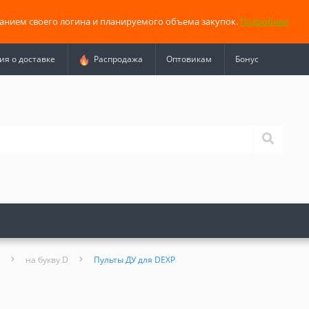
занием своего логина и планируемого объема закупок.
Подробнее
я о доставке
Распродажа
Оптовикам
Бонус
на букву D
Пульты ДУ для DEXP