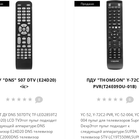
но
Продано
 "DNS" 507 DTV (E24D20)
ПДУ "THOMSON" Y-72C
<ic>
PVR(T24E09DU-01B)
0
0
Т ДУ DNS 507DTV, TF-LED28S9T2
YC-52, Y-72C2-PVR, YC-52-004, Y
20) LCD TVЭтот пульт подходит
004 пульт для телевизоров Supr
едующей аппаратуре:DNS
DexpЭтот пульт подходит к
визор E24D20 DNS телевизор
следующей аппаратуре:SUPRA
C2000DNS телевизор
телевизор STV-LC19T550WLSUP