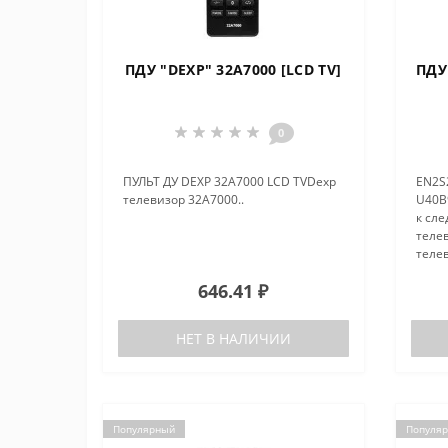
ПДУ "DEXP" 32A7000 [LCD TV]
ПДУ 
0
ПУЛЬТ ДУ DEXP 32A7000 LCD TVDexp
EN2S
телевизор 32A7000..
U40B9
к сл
теле
теле
теле
646.41 ₽
НЕТ В НАЛИЧИИ
Популярный
Популя