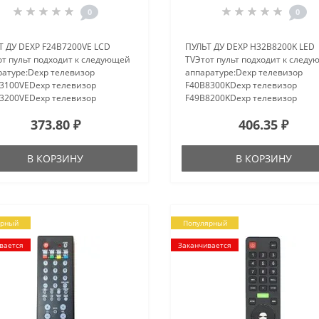
0
0
Т ДУ DEXP F24B7200VE LCD
ПУЛЬТ ДУ DEXP H32B8200K LED
от пульт подходит к следующей
TVЭтот пульт подходит к след
ратуре:Dexp телевизор
аппаратуре:Dexp телевизор
3100VEDexp телевизор
F40B8300KDexp телевизор
3200VEDexp телевизор
F49B8200KDexp телевизор
7200VEDexp телевизор
F55B8200KDexp телевизор
373.80 ₽
406.35 ₽
7000VDDexp телевизор
H32B8200K..
000V..
В КОРЗИНУ
В КОРЗИНУ
ярный
Популярный
вается
Заканчивается