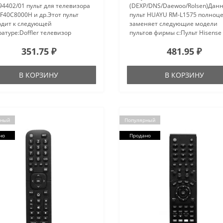
4402/01 пульт для телевизора
(DEXP/DNS/Daewoo/Rolsen)Дан
F40C8000H и др.Этот пульт
пульт HUAYU RM-L1575 полноц
одит к следующей
заменяет следующие модели
атуре:Doffler телевизор
пультов фирмы с:Пульт Hisense
71Doffler телевизор
21662B (код 005)Пульт Hisense 
351.75 ₽
481.95 ₽
71Doffler телевизор
22652A (код 002)Пульт Hisense 
71Doffler телевизор
31603B (код 005)Пульт Hisense 
S71DEXP телевизор F40C800..
31906D..
В КОРЗИНУ
В КОРЗИНУ
рный
Популярный
но
Продано