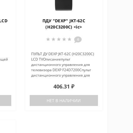
[LCD
ПДУ "DEXP" JKT-62C
(H20C3200C) <ic>
0
ПУЛЬТ ДУ DEXP JKT-62C (H20C3200C)
ующей
LCD TVОписаниепульт
дистанционного управления для
телевизора DEXP F24D7200Cпульт
дистанционного управления для
телевизора DEXP F40C7100Cпульт
406.31 ₽
дистанционного управления для
телевизора DEXP F43C7000Cпульт
дистанционног..
НЕТ В НАЛИЧИИ