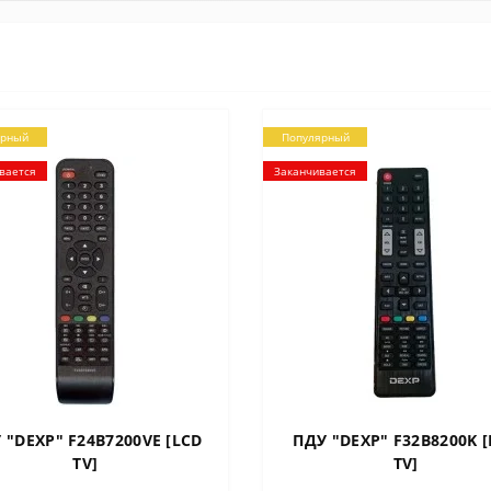
ярный
Популярный
вается
Заканчивается
 "DEXP" F24B7200VE [LCD
ПДУ "DEXP" F32B8200K 
TV]
TV]