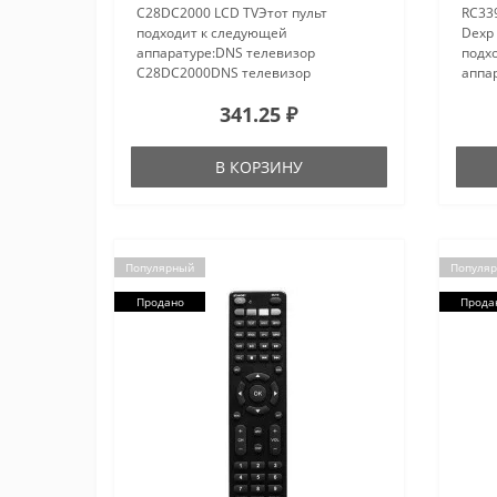
C28DC2000 LCD TVЭтот пульт
RC339
подходит к следующей
Dexp 
аппаратуре:DNS телевизор
подх
C28DC2000DNS телевизор
аппар
C39DC2000DNS телевизор
32CHS
341.25 ₽
C46DC2000DEXP телевизор
40CFS
24A7000DEXP телевизор
43CFS
40A7000DEXP телевизор 50A7000..
49CF
В КОРЗИНУ
Популярный
Популя
Продано
Прода