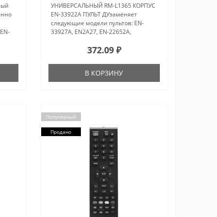
ный
УНИВЕРСАЛЬНЫЙ RM-L1365 КОРПУС
енно
EN-33922A ПУЛЬТ ДУзаменяет
следующие модели пультов: EN-
 EN-
33927A, EN2A27, EN-22652A,
EN-
EN2H27HS, EN-31906D, EN2B27, EN-
372.09 ₽
EN-
21662B, EN-31603B, ER-31607R, ER-
EN-
22655HS, ER-22642R и других..
В КОРЗИНУ
Популярный
Продано