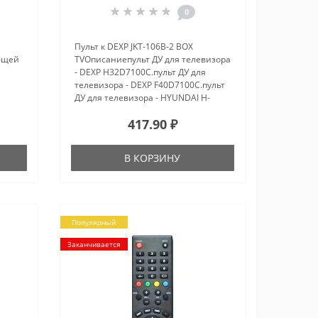
0
Пульт к DEXP JKT-106B-2 BOX
ующей
TVОписаниепульт ДУ для телевизора
- DEXP H32D7100C.пульт ДУ для
телевизора - DEXP F40D7100C.пульт
ДУ для телевизора - HYUNDAI H-
LED19R401BS2.пульт ДУ для
417.90 ₽
телевизора - HYUNDAI H-
LED24F401BS2.пульт ДУ для
телевизора - HYUNDA..
В КОРЗИНУ
Популярный
Заканчивается