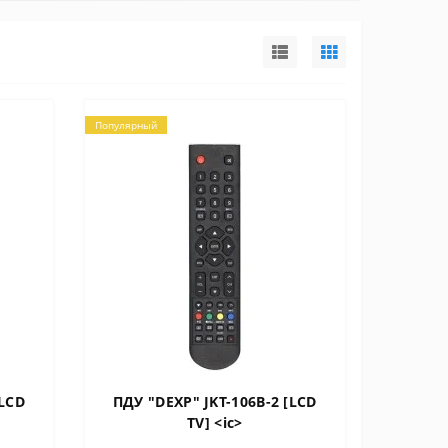
Популярный
[LCD
ПДУ "DEXP" JKT-106B-2 [LCD
TV] <ic>