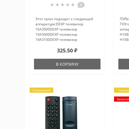
0
Этот пульт подходит к следующей
ПУЛЬ
аппаратуре:DEXP телевизор
TVЭт
16A3000DEXP телевизор
аппа
19A3000DEXP телевизор
H16B
19A3100DEXP телевизор
H16B
22A7000DEXP телевизор
F24B
325.50 ₽
22A7100DEXP телевизор
F39B
22A7200DEXP телевизор
F48B7
24A7100DEXP телевизор
В КОРЗИНУ
28A3100DEXP телевизор
29A3000DEXP теле..
Популярный
Попул
Заканчи