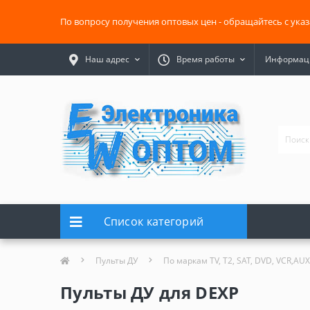
По вопросу получения оптовых цен - обращайтесь с ука
Наш адрес
Время работы
Информаци
Список категорий
Пульты ДУ
По маркам TV, T2, SAT, DVD, VCR,AUX
Пульты ДУ для DEXP