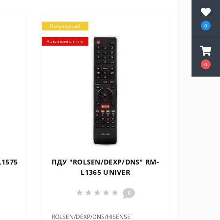
0
Популярный
Заканчивается
0
L1575
ПДУ "ROLSEN/DEXP/DNS" RM-
L1365 UNIVER
0
ROLSEN/DEXP/DNS/HISENSE