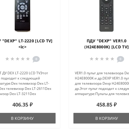
 "DEXP" LT-2220 [LCD TV]
ПДУ "DEXP" VER1.0
<ic>
(H24E8000K) [LCD TV]
0
0
 ДУ DEX LT-2220 LCD TVЭтот
VER1.0 пульт для телевизора D
т подходит к следующей
H24E8000K и др.DEXP VER1.0 пу
атуре:Dex телевизор Dex LT-
для телевизора Dexp H24E8000
Dex телевизор Dex LT-2611Dex
др.Этот пульт подходит к след
визор Dex LT-3211Dex
аппаратуре:Пульты для телеви
изор Dex LT-3250..
DEXP F43E8000KПульты для
406.35 ₽
458.85 ₽
телевизора DEXP H24E8000KПу
для телевизора DEXP U50E900..
В КОРЗИНУ
В КОРЗИНУ