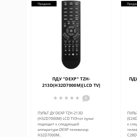
Продано
Прода
ПДУ "DEXP" TZH-
ПДУ
213D(H32D7000M)[LCD TV]
0
ПУЛЬТ ДУ DEXP TZH-213D
ПУЛЬ
(H32D7000M) LCD TVЭтот пульт
(E24D
подходит к следующей
к сл
аппаратуре:DEXP телевизор
теле
H32D7000M..
C28D