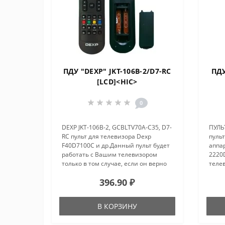
ПДУ "DEXP" JKT-106B-2/D7-RC
ПДУ
[LCD]<HIC>
0
DEXP JKT-106B-2, GCBLTV70A-C35, D7-
ПУЛЬТ
RC пульт для телевизора Dexp
пуль
F40D7100C и др.Данный пульт будет
аппар
работать с Вашим телевизором
2220
только в том случае, если он верно
теле
выбран. Родной пульт, который был
телев
396.90 ₽
в комплекте с телевизором, должен
полностью совпадать ..
В КОРЗИНУ