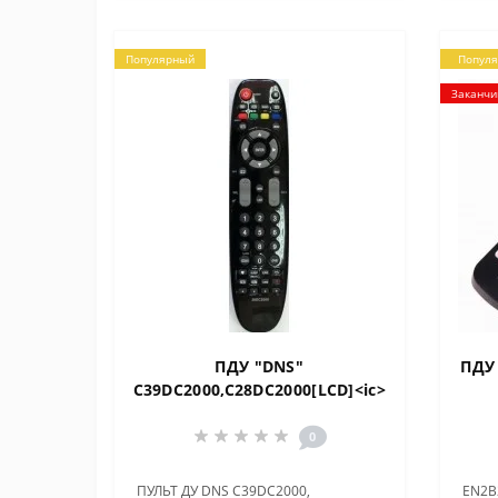
Популярный
Попул
Заканчи
ПДУ "DNS"
ПДУ
C39DC2000,C28DC2000[LCD]<ic>
0
ПУЛЬТ ДУ DNS C39DC2000,
EN2B