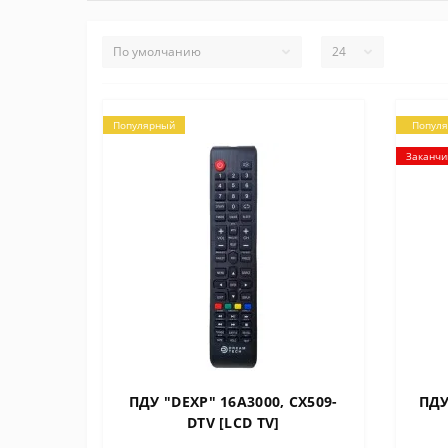
Популярный
Попул
Заканчи
ПДУ "DEXP" 16A3000, CX509-
ПДУ
DTV [LCD TV]