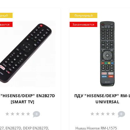
ярный
Популярный
вается
Заканчивается
 "HISENSE/DEXP" EN2B27D
ПДУ "HISENSE/DEXP" RM-
[SMART TV]
UNIVERSAL
0
0
27, EN2B27D, DEXP EN2B27D,
Huayu Hisense RM-L1575