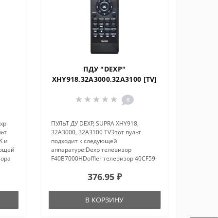
ПДУ "DEXP"
XHY918,32A3000,32A3100 [TV]
0
exp
ПУЛЬТ ДУ DEXP, SUPRA XHY918,
льт
32A3000, 32A3100 TVЭтот пульт
K и
подходит к следующей
ующей
аппаратуре:Dexp телевизор
зора
F40B7000HDoffler телевизор 40CF59-
T2Doffler телевизор 32CH59-
376.95 ₽
льты
T2Hisense телевизор
LHD32D39ATHisense телевизор
LHD32D50TSHisense телевизор LTD-
В КОРЗИНУ
N40..