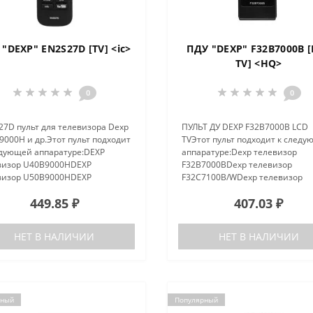
"DEXP" EN2S27D [TV] <ic>
ПДУ "DEXP" F32B7000B 
TV] <HQ>
0
0
27D пульт для телевизора Dexp
ПУЛЬТ ДУ DEXP F32B7000B LCD
000H и др.Этот пульт подходит
TVЭтот пульт подходит к след
едующей аппаратуре:DEXP
аппаратуре:Dexp телевизор
визор U40B9000HDEXP
F32B7000BDexp телевизор
визор U50B9000HDEXP
F32C7100B/WDexp телевизор
визор U55B9000H..
F32D7000BW..
449.85 ₽
407.03 ₽
НЕТ В НАЛИЧИИ
НЕТ В НАЛИЧИИ
рный
Популярный