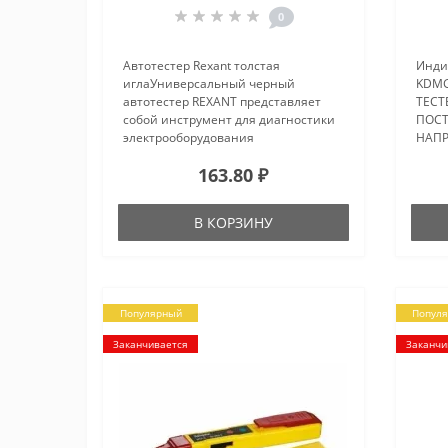
0
Автотестер Rexant толстая
Инди
иглаУниверсальный черный
KDMG
автотестер REXANT представляет
ТЕСТ
собой инструмент для диагностики
ПОС
электрооборудования
НАПР
автомобилей.Данное устройство
дисп
163.80 ₽
используется для определения
инже
полярности напряжения, проверки
плас
лампочек, выявления замы..
напр
В КОРЗИНУ
испо
обна
Популярный
Попул
Заканчивается
Заканчи