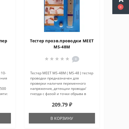
0
упер
Тестер прозв.проводки MEET
MS-48M
0
110-
Тестер MEET MS-48M ( MS-48 ) тестер
ения
проводки предназначен для
проверки наличия переменного
-500
напряжения, детекции провода/
ояти:
гнезда с фазой и точки обрыва в
..
проводах с переменным
209.79 ₽
напряжением, точек с высоким
напряжением и скрытой проводки.
Проверка MEET M..
В КОРЗИНУ