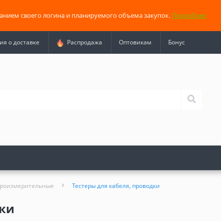
занием своего логина и планируемого объема закупок.
Подробнее
я о доставке
Распродажа
Оптовикам
Бонус
троизмерительные
Тестеры для кабеля, проводки
дки