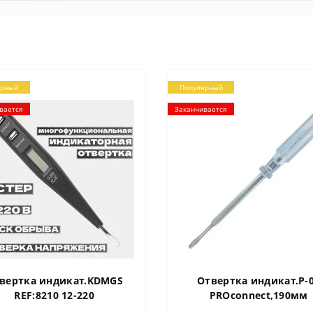
ярный
Популярный
вается
Заканчивается
вертка индикат.KDMGS
Отвертка индикат.P-
REF:8210 12-220
PROconnect,190мм