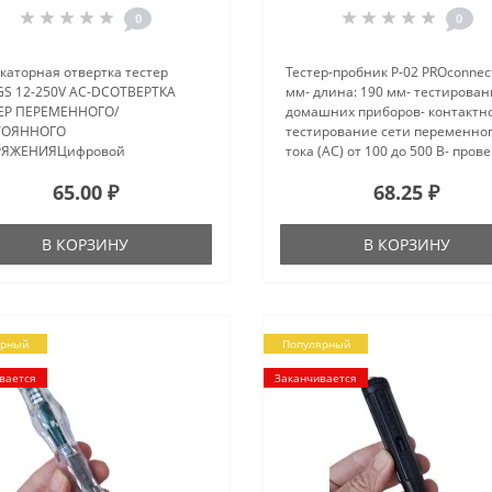
0
0
каторная отвертка тестер
Тестер-пробник P-02 PROconnect
S 12-250V AC-DCОТВЕРТКА
мм- длина: 190 мм- тестирова
ЕР ПЕРЕМЕННОГО/
домашних приборов- контактн
ТОЯННОГО
тестирование сети переменно
ЯЖЕНИЯЦифровой
тока (AC) от 100 до 500 В- пров
лейКорпус выполнен из
ламп накаливания,
65.00 ₽
68.25 ₽
нерных
предохранителей и нагревате
тмассИспытательное значение
элементов на работоспособност
яжение до 500 ВОписание
В КОРЗИНУ
В КОРЗИНУ
льзованияЭта отвертка для
ружения фазн..
ярный
Популярный
вается
Заканчивается