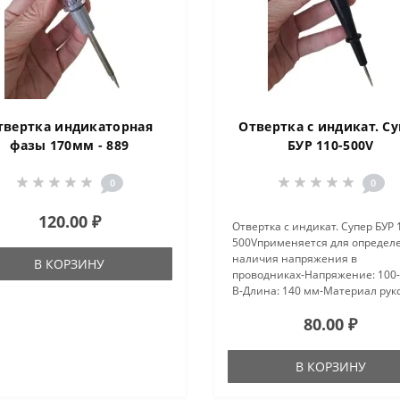
твертка индикаторная
Отвертка с индикат. С
фазы 170мм - 889
БУР 110-500V
0
0
120.00 ₽
Отвертка с индикат. Супер БУР 
500Vприменяется для определ
наличия напряжения в
В КОРЗИНУ
проводниках-Напряжение: 100
В-Длина: 140 мм-Материал рук
пластик-Элементы питания: нет
80.00 ₽
В КОРЗИНУ