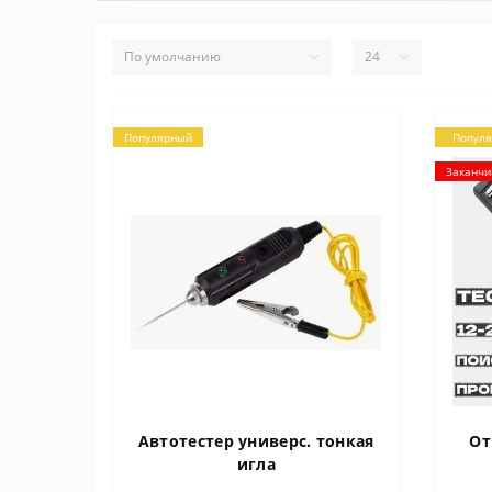
Популярный
Попул
Заканчи
Автотестер универс. тонкая
От
игла