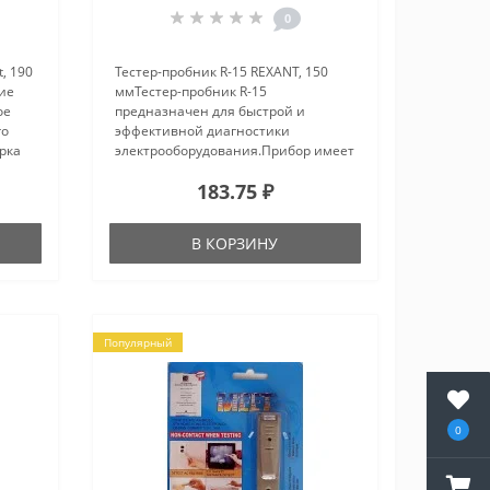
0
, 190
Тестер-пробник R-15 REXANT, 150
ние
ммТестер-пробник R-15
ое
предназначен для быстрой и
го
эффективной диагностики
ерка
электрооборудования.Прибор имеет
светодиодную индикацию. Корпус
183.75 ₽
льных
детектора изготовлен из
ь..
ударопрочной
пластмассы.Основные
В КОРЗИНУ
характеристики:- длина: ..
Популярный
0