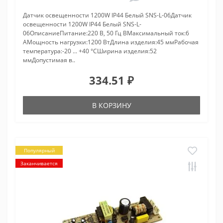
Датчик освещенности 1200W IP44 Белый SNS-L-06Датчик
освещенности 1200W IP44 Белый SNS-L-
06ОписаниеПитание:220 В, 50 Гц ВМаксимальный ток:6
АМощность нагрузки:1200 ВтДлина изделия:45 ммРабочая
температура:-20 ... +40 °CШирина изделия:52
ммДопустимая в..
334.51 ₽
В КОРЗИНУ
Популярный
Заканчивается