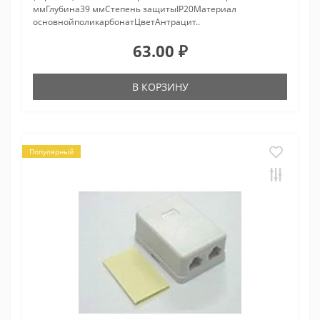
ммГлубина39 ммСтепень защитыIP20Материал
основнойполикарбонатЦветАнтрацит..
63.00 ₽
В КОРЗИНУ
Популярный