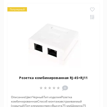
Популярный
Розетка комбинированная RJ-45+RJ11
0
ОписаниеЦветЧерныйТип изделияРозетка
комбинированнаяСпособ монтажавстраиваемый
(скрытый)Тип клеммэкспрессВысота75 ммШирина75