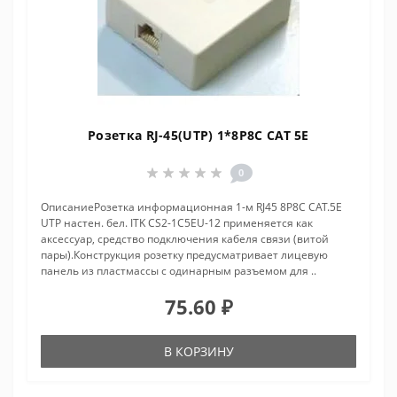
Розетка RJ-45(UTP) 1*8P8C CAT 5E
0
ОписаниеРозетка информационная 1-м RJ45 8P8C CAT.5E
UTP настен. бел. ITK CS2-1C5EU-12 применяется как
аксессуар, средство подключения кабеля связи (витой
пары).Конструкция розетку предусматривает лицевую
панель из пластмассы с одинарным разъемом для ..
75.60 ₽
В КОРЗИНУ