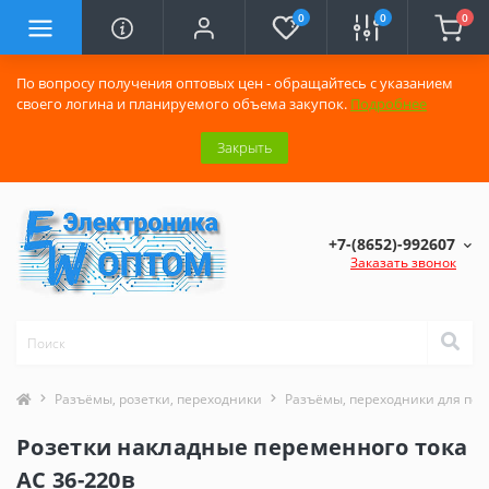
0
0
0
По вопросу получения оптовых цен - обращайтесь с указанием
своего логина и планируемого объема закупок.
Подробнее
Закрыть
+7-(8652)-992607
Заказать звонок
Разъёмы, розетки, переходники
Разъёмы, переходники для по
Розетки накладные переменного тока
AC 36-220в